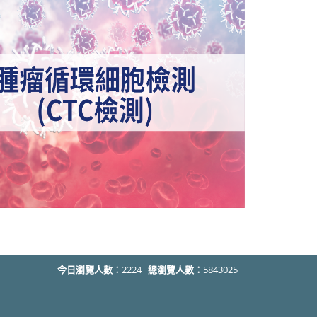
今日瀏覽人數：
2224
總瀏覽人數：
5843025