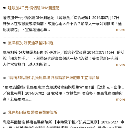
唾液加4千元 情侶驗DNA測速配
唾液加4千元 情侶驗DNA測速配 【韓政燕╱綜合報導】2014年07月17日
許多人在談戀愛或結婚前，常擔心兩人合不合？加拿大一家公司推出「速
配測驗包」，宣稱透過心理...
more
氣味相投 好友通常基因相近
氣味相投 好友通常基因相近 張渝萍╱綜合外電報導 2014年07月16日 俗話
說「朋友如手足」，科學研究證實這句話一點也沒錯！美國最新研究稱，
人們常會與自己基因相近的...
more
1周喝3罐甜飲 乳癌風險增 含糖誘發癌細胞增生宜1周1罐
1周喝3罐甜飲 乳癌風險增 含糖誘發癌細胞增生宜1周1罐 【沈能元、邱俊吉
╱台北報導】2014/07/02 研 究發現，含糖飲料 喝愈多，罹患乳癌風險愈
高。若每周喝三...
more
乳癌基因篩檢 將廣布醫療院所
乳癌基因篩檢 將廣布醫療院所 【中時電子報╱記者王克庭】2013/6/27 今