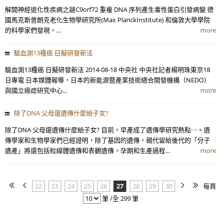
解開神經退化性疾病之謎C9orf72 重複 DNA 序列產生毒性蛋白引發病變 德
國馬克斯普朗克老化生物學研究所(Max PlanckInstitute) 和倫敦大學學院
的科學家們發現，...
more
驗血測13種癌 日擬研發新法
驗血測13種癌 日擬研發新法 2014-08-18 中央社 中央社記者楊明珠東京18
日專電 日本媒體報導，日本的新能源暨產業技術總合開發機構（NEDO）
與國立癌症研究中心...
more
除了DNA 父母還遺傳什麼給子女?
除了DNA 父母還遺傳什麼給子女? 目前，早產成了遺傳學研究熱點⋯。遺
傳學家和生物學家們已經證明，除了基因的遺傳，親代留給後代的「分子
遺產」將還包括粒線體遺傳和表觀遺傳，孕期和生產過程...
more
22
23
24
25
26
27
28
29
30
每頁
筆 /全 299 筆