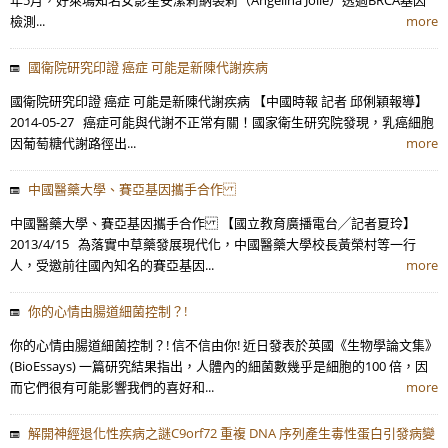
年5月，好萊塢知名女影星安潔莉納裘莉（Angelina Jolie）透過BRCA基因
檢測...
more
國衛院研究印證 癌症 可能是新陳代謝疾病
國衛院研究印證 癌症 可能是新陳代謝疾病 【中國時報 記者 邱俐穎報導】
2014-05-27 癌症可能與代謝不正常有關！國家衛生研究院發現，乳癌細胞
因葡萄糖代謝路徑出...
more
中國醫藥大學、賽亞基因攜手合作
中國醫藥大學、賽亞基因攜手合作 【國立教育廣播電台╱記者夏玲】
2013/4/15 為落實中草藥發展現代化，中國醫藥大學校長黃榮村等一行
人，受邀前往國內知名的賽亞基因...
more
你的心情由腸道細菌控制？!
你的心情由腸道細菌控制？! 信不信由你! 近日發表於英國《生物學論文集》
(BioEssays) 一篇研究結果指出，人體內的細菌數幾乎是細胞的100 倍，因
而它們很有可能影響我們的喜好和...
more
解開神經退化性疾病之謎C9orf72 重複 DNA 序列產生毒性蛋白引發病變