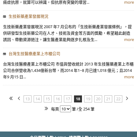
癌症抗原，就算可以辨識，但抗原有突變的壞習...
more
生技新藥產業發展現況
生技新藥產業發展現況 2007 年7 月公布的「生技新藥產業發展條例」，提
供研發型生技新藥公司在人才、技術及資金等方面的獎勵，希望藉此創造
誘因、帶動資源挹注，讓生醫產業能夠逐步扎根及生...
more
台灣生技醫療產業上市櫃公司
台灣生技醫療產業上市櫃公司 市值與營收統計 2013 年生技醫藥產業上市櫃
公司合併營收為1,434億新台幣，而2014 年1~8 月已達1,018 億元；且2014
年9 月15 日...
more
13
14
15
16
17
18
19
20
21
22
每頁
筆 /全 254 筆