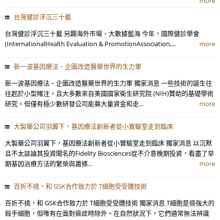
more
台灣健診浮沉三十載
台灣健診浮沉三十載 另闢海外市場、大數據藍海 今年，國際健診學會
(InternationalHealth Evaluation & PromotionAssociation,...
more
新一波基因療法、企圖改造醫藥世界的生力軍
新一波基因療法、企圖改造醫藥世界的生力軍 獨家消息 一些技術的誕生往
往起於小型賭注，且大多數來自美國國家衛生研究院 (NIH)贊助的基礎學術
研究。但僅有極少數研發公司能募大量資金和走...
more
大製藥公司羽翼下，基因療法創新者從小實驗室走到臨床
大製藥公司羽翼下，基因療法創新者從小實驗室走到臨床 獨家消息 以沉默
且不太談論其投資聞名的Fidelity Biosciences從不介意晚期投資，看盡了早
期基因治療方法的繁榮與蕭條...
more
百折不撓，和 GSK合作致力於 T細胞受受體技術
百折不撓，和 GSK合作致力於 T細胞受受體技術 獨家消息 T細胞是很強大的
殺手細胞，但唯有在面對癌症時除外。在自然狀況下，它們通常無法辨識