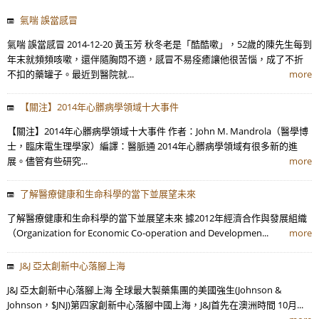
氣喘 誤當感冒
氣喘 誤當感冒 2014-12-20 黃玉芳 秋冬老是「酷酷嗽」，52歲的陳先生每到
年末就頻頻咳嗽，還伴隨胸悶不適，感冒不易痊癒讓他很苦惱，成了不折
不扣的藥罐子。最近到醫院就...
more
【關注】2014年心髒病學領域十大事件
【關注】2014年心髒病學領域十大事件 作者：John M. Mandrola（醫學博
士，臨床電生理學家）編譯：醫脈通 2014年心髒病學領域有很多新的進
展。儘管有些研究...
more
了解醫療健康和生命科學的當下並展望未來
了解醫療健康和生命科學的當下並展望未來 據2012年經濟合作與發展組織
（Organization for Economic Co-operation and Developmen...
more
J&J 亞太創新中心落腳上海
J&J 亞太創新中心落腳上海 全球最大製藥集團的美國強生(Johnson &
Johnson，$JNJ)第四家創新中心落腳中國上海，J&J首先在澳洲時間 10月...