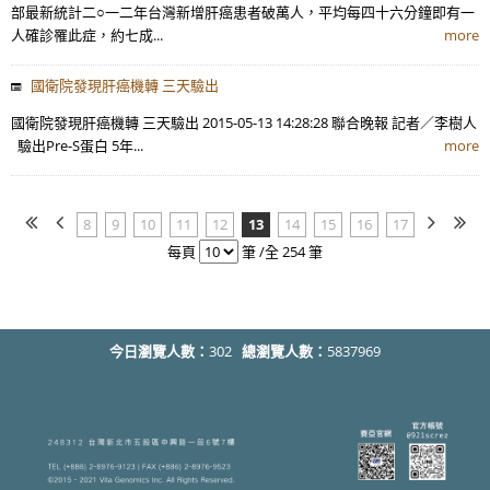
部最新統計二○一二年台灣新增肝癌患者破萬人，平均每四十六分鐘即有一
人確診罹此症，約七成...
more
國衛院發現肝癌機轉 三天驗出
國衛院發現肝癌機轉 三天驗出 2015-05-13 14:28:28 聯合晚報 記者／李樹人
驗出Pre-S蛋白 5年...
more
8
9
10
11
12
13
14
15
16
17
每頁
筆 /全 254 筆
今日瀏覽人數：
302
總瀏覽人數：
5837969