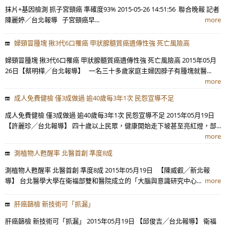
抹片+基因檢測 抓子宮頸癌 準確度93% 2015-05-26 14:51:56 聯合晚報 記者
陳麗婷／台北報導 子宮頸癌早...
more
婦頸冒腫塊 揪3代6口罹癌 甲狀腺髓質癌遺傳性強 死亡風險高
婦頸冒腫塊 揪3代6口罹癌 甲狀腺髓質癌遺傳性強 死亡風險高 2015年05月
26日【蔡明樺╱台北報導】 一名三十多歲家庭主婦因脖子有腫塊就醫...
more
成人免費健檢 僅3成做過 逾40歲每3年1次 民怨宣導不足
成人免費健檢 僅3成做過 逾40歲每3年1次 民怨宣導不足 2015年05月19日
【許麗珍╱台北報導】 四十歲以上民眾，健康開始走下坡甚至亮紅燈，部...
more
測植物人甦醒率 北醫首創 準度8成
測植物人甦醒率 北醫首創 準度8成 2015年05月19日 【陳威叡╱新北報
導】 台北醫學大學在衛福部雙和醫院成立的「大腦與意識研究中心...
more
肝癌篩檢 新技術可「抓漏」
肝癌篩檢 新技術可「抓漏」 2015年05月19日 【邱俊吉╱台北報導】 衛福