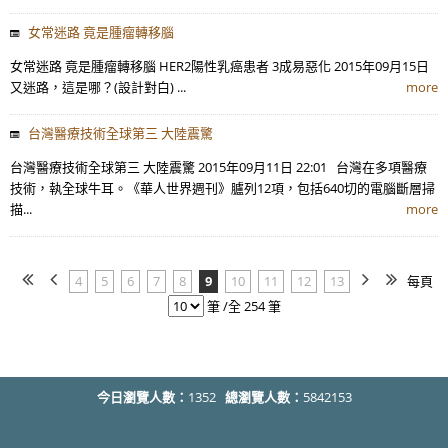
女常迷路 竟是腫瘤轉移腦
女常迷路 竟是腫瘤轉移腦 HER2陽性乳癌患者 3成易惡化 2015年09月15日
又迷路，這是哪？(設計對白) ...
more
台灣醫療技術全球第三 大陸震驚
台灣醫療技術全球第三 大陸震驚 2015年09月11日 22:01 台灣在多項醫療
技術，執全球牛耳。《華人世界週刊》臚列12項，包括640切的電腦斷層掃
描...
more
4
5
6
7
8
9
10
11
12
13
每頁
筆 /全 254 筆
今日瀏覽人數：
1352
總瀏覽人數：
5842153