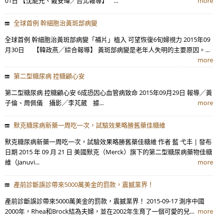
01日 【沈能元、戴安瑋╱台北報導】 ...
more
全球首例 幹細胞治黃斑部病變
全球首例 幹細胞治黃斑部病變「補片」植入 可望恢復6旬婦視力 2015年09
月30日 【韓政燕╱綜合報導】 黃斑部病變是老年人失明的主要原因。...
more
第二型糖尿病 控糖顧心安
第二型糖尿病 控糖顧心安 6成恐因心血管病致命 2015年09月29日 報導╱黃
子倫、周佩儀 攝影╱李芃葳 據...
more
默克糖尿病新藥一周吃一次，試驗效果略勝舊藥佳糖維
默克糖尿病新藥一周吃一次，試驗效果略勝舊藥佳糖維 作者 藍 弋丰 | 發布
日期 2015 年 09 月 21 日 美國默克（Merck）旗下的第二型糖尿病藥物佳糖
維（Januvi...
more
產前診斷誤診帶來5000萬美金的罰款，震撼業界！
產前診斷誤診帶來5000萬美金的罰款，震撼業界！ 2015-09-17 測序中國
2000年，Rhea和Brock結為夫婦，並在2002年生育了一個可愛的兒...
more