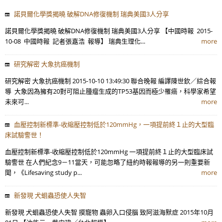
諾貝爾化學獎揭曉 破解DNA修復機制 瑞典美國3人分享
諾貝爾化學獎揭曉 破解DNA修復機制 瑞典美國3人分享 【中國時報 2015-
10-08 中國時報 記者張嘉浩 報導】 瑞典生理化...
more
研究解密 大象抗癌機制
研究解密 大象抗癌機制 2015-10-10 13:49:30 聯合晚報 編譯陳世欽／綜合報
導 大象因為擁有20對可阻止腫瘤生成的TP53基因而極少罹癌，科學家希望
未來可...
more
血壓控制新標準-收縮壓控制低於120mmHg，一項提前終１止的大型臨
床試驗警世！
血壓控制新標準-收縮壓控制低於120mmHg 一項提前終１止的大型臨床試
驗警世 在人們紀念9－11當天，可能忽略了紐約時報報導的另一則重要新
聞，《Lifesaving study p...
more
新發現 犬蛔蟲恐使人失智
新發現 犬蛔蟲恐使人失智 摸寵物 蟲卵入口侵腦 致阿滋海默症 2015年10月