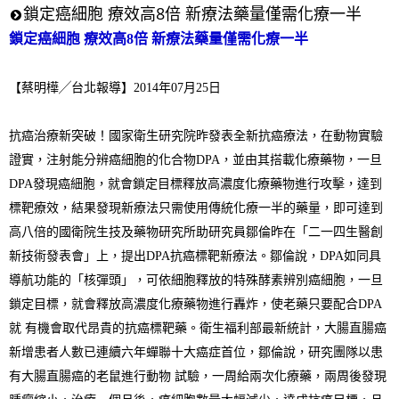
鎖定癌細胞 療效高8倍 新療法藥量僅需化療一半
鎖定癌細胞 療效高8倍 新療法藥量僅需化療一半
【蔡明樺╱台北報導】
2014
年
07
月
25
日
抗癌治療新突破！國家衛生研究院昨發表全新抗癌療法，在動物實驗
證實，注射能分辨癌細
胞的化合物
DPA
，並由其搭載化療藥物，一旦
DPA
發現癌細胞，就會鎖定目標釋放高濃度化療藥物進行攻擊，達到
標靶療效，結果發現新療法只需使用傳統化療一半的藥量，即可達到
高八倍的國衛院生技及藥物研究所助研究員鄒倫昨在「二一四生醫創
新技術發表會」上，提出
DPA
抗癌標靶新療法。鄒倫說，
DPA
如同具
導航功能的「核彈頭」，可依細胞釋放的特殊酵素辨別癌細胞，一旦
鎖定目標，就會釋放高濃度化療藥物進行轟炸，使老藥只要配合
DPA
就 有機會取代昂貴的抗癌標靶藥。衛生福利部最新統計，大腸直腸癌
新增患者人數已連續六年蟬聯十大癌症首位，鄒倫說，研究團隊以患
有大腸直腸癌的老鼠進行動物 試驗，一周給兩次化療藥，兩周後發現