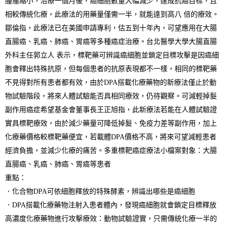
腫瘤縮小，治療一個月後，癌細胞數量大幅減少，達成抗癌目標，且
相較傳統化療，此療法的用藥量僅需一半，就能達到高八 倍的療效。
鄒倫指，此療法已在美國申請專利，估五到十年內，可望應用在大腸
直腸癌、乳癌、肺癌、胃癌等多種癌症治療。台北醫學大學大腸直腸
外科主任郭立人 表示，標靶藥可辨識癌細胞並鎖定目標攻擊是因癌細
胞會釋出特殊抗原，但每個患者的抗原表現都不一樣，相同的標靶藥
不見得對所有患
者都有效，由於
DPA
搭載化療藥物的新療法僅止於動
物試驗階段，將來人體試驗能否具相同療效，仍待觀察。
可減輕掉髮
副作用
癌症希望基金會董事長王正旭指，此新療法若能在人體試驗證
實具標靶療效，由於減少藥量可降低掉髮、免疫力差等副作用，
加
上
化療藥
價格
較標靶藥
便宜
，若載體
DPA
價格
不高，將來可望減
輕
患者
經濟負擔
，並減少化療的
痛苦
。
多重標靶癌症療法小檔案
對
象：
大腸
直腸癌、乳癌、肺癌、胃癌等患者
重點：
．
化合物
DPA
可依細胞釋放的特殊酵素，辨識出
哪些
是癌細胞
．
DPA
搭載化療藥物注射
入
患者體內，發現癌細胞就會鎖定目標釋放
高濃度化療藥物進行攻擊療效
：
動物試驗證實，只需傳統化療一半的