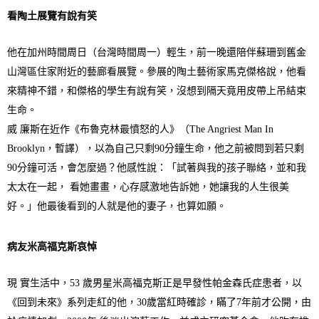
看陶土展覽有說有笑
他在加州時間周日（台灣時間周一）輕生，前一晚還陪伴蘇珊到舊金
山灣區住家附近的藝廊看展覽。參展的陶土藝術家馬克傑格說，他看
來精神不錯，和傑格的學生有說有笑，沒想到隔天竟用皮帶上吊結束
生命。
威 廉斯在近作《布魯克林最憤怒的人》（The Angriest Man In
Brooklyn，暫譯），以為自己只剩90分鐘生命，他之前被問到若只剩
90分鐘可活，會怎麼過？他感性說：「試著與我的孩子聯絡，並和我
太太在一起， 看她畫畫，心存感激地告訴她，她讓我的人生很美
好。」他最後看到的人就是他的妻子，也算如願。
病友米高福克斯哀悼
現 實生活中，53 歲男星米高福克斯正是早發性帕金森氏症患者，以
《回到未來》系列走紅的他，30歲當紅時確診，瞞了7年前才公開，由