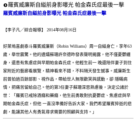
羅賓威廉斯自縊前身影曝光 帕金森氏症最後一擊
羅賓威廉斯自縊前身影曝光 帕金森氏症最後一擊
【李子凡
╱
綜合報導】
2014年08月16日
好萊塢喜劇泰斗羅賓威廉斯（
Robin Williams
）周一自縊身亡，享年
63
歲，舉世震驚。他的遺孀蘇珊許奈德昨發表聲明揭露，他不僅憂鬱纏
身，還患有焦慮症與早期帕金森氏症。他輕生前一
晚還陪伴妻子到住
家附近的藝廊看展覽，精神看來不錯，不料隔天發生憾事。威廉斯生
前曾拍過百餘部影、視作品，帶給世人無限歡笑與感動，卻
隱瞞病
情，把痛苦留給自己。他的第
3
任妻子蘇珊深思熟慮後，決定公諸於
世：「羅賓已戒除酒癮和藥癮，他生前勇敢對抗憂鬱症、焦慮症與早
期帕金森氏症，但他
一直沒準備好告訴大家。我們希望羅賓猝逝的悲
劇，能讓其他人有勇氣尋求需要的照顧與支持。」