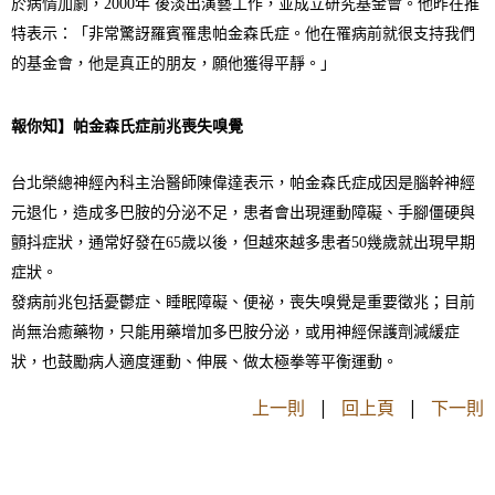
於病情加劇，2000年 後淡出演藝工作，並成立研究基金會。他昨在推
特表示：「非常驚訝羅賓罹患帕金森氏症。他在罹病前就很支持我們
的基金會，他是真正的朋友，願他獲得平靜。」
報你知】帕金森氏症
前兆喪失嗅覺
台北榮總神經內科主治醫師陳偉達表示，帕金森氏症成因是腦幹神經
元退化，造成多巴胺的分泌不足，患者會出現運動障礙、手腳僵硬與
顫抖症狀，通常好發在65歲以後，但越來越多患者50幾歲就出現早期
症狀。
發病前兆包括憂鬱症、睡眠障礙、便祕，喪失嗅覺是重要徵兆；目前
尚無治癒藥物，只能用藥增加多巴胺分泌，或用神經保護劑減緩症
狀，也鼓勵病人適度運動、伸展、做太極拳等平衡運動。
上一則
|
回上頁
|
下一則