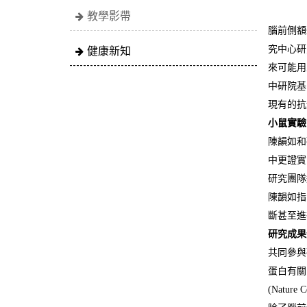
教學影帶
腦前側額
健康新知
究中心研
來可能用
中研院基
現有的抗
小鼠實驗
陳韻如和
中更證實
研究團隊
陳韻如指
斷甚至進
研究成果
共同參與
蛋白有關
(Nature 