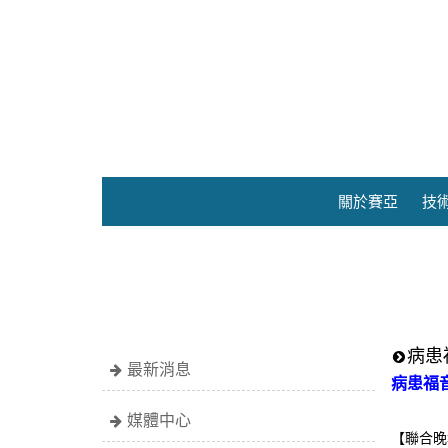
關於賽亞
技
病患
最新消息
病患福
媒體中心
【聯合晚報/