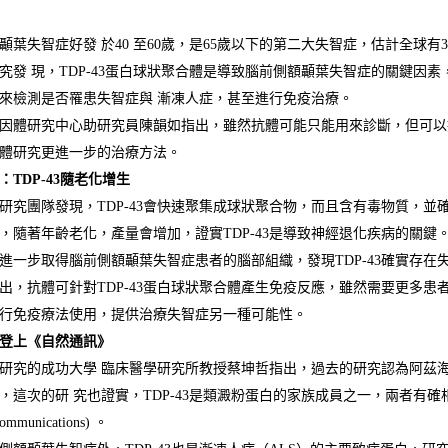
顳葉失智症好發 於40 至60歲，是65歲以下的第二大失智症，估計全球有
究發 現，TDP-43蛋白球狀聚合體是導致腦前側額顳葉失智症的關鍵因
來檢測是否罹患失智症與 漸凍人症，甚至進行免疫治療。
因體研究中心助研究員陳韻如指出，雖然抗體可能只能用來診斷，但可以
體研究更進一步的治療方法。
：TDP-43隨老化增生
研究團隊發現，TDP-43會快速聚集成球狀聚合物，而且含有毒物質，
，隨著年齡老化，產量會增加，證實TDP-43是導致神經退化疾病的關鍵
進一步取得腦前側額顳葉失智症患者的腦部組織，發現TDP-43確實存
出，抗體可針對TDP-43蛋白球狀聚合體產生免疫反應，雖然需要更多
行免疫療法使用，提供治療失智症另一種可能性。
登上《自然通訊》
研究的成功大學 臨床醫學研究所教授蔡坤哲指出，過去的研究認為阿茲海默
，這次的研 究也證實，TDP-43是類澱粉蛋白的家族成員之一，兩者有
Communications) 。