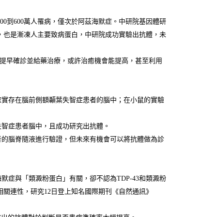
300到600萬人罹病，僅次於阿茲海默症。中研院基因體研
素，也是漸凍人主要致病蛋白，中研院成功實驗出抗體，未
提早確診並給藥治療，或許治癒機會能提高，甚至利用
並確實存在腦前側額顳葉失智症患者的腦中；在小鼠的實驗
。
在失智症患者腦中，且成功研究出抗體。
患者的腦脊隨液進行驗證，但未來有機會可以將抗體做為診
症與「類澱粉蛋白」有關，卻不認為TDP-43和類澱粉
確相關連性，研究12日登上知名國際期刊《自然通訊》