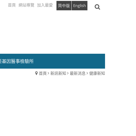
首頁
網站導覽
加入最愛
简中版
English
亞基因醫事檢驗所
首頁
新訊新知
最新消息
健康新知