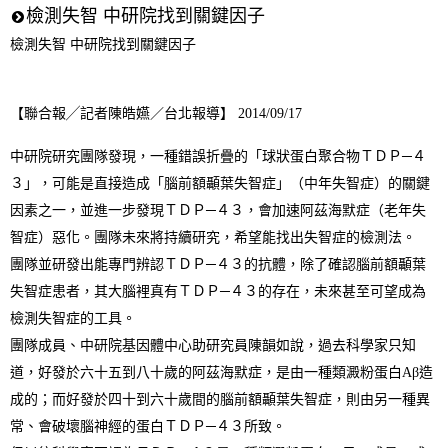
檢測失智 中研院找到關鍵因子
檢測失智 中研院找到關鍵因子
【聯合報╱記者陳皓嬿／台北報導】 2014/09/17
中研院研究團隊發現，一種錯誤折疊的「球狀蛋白聚合物ＴＤＰ─４
３」，可能是直接造成「腦前額顳葉失智症」（中年失智症）的關鍵
因素之一，並進一步發現ＴＤＰ─４３，會加速阿茲海默症（老年失
智症）惡化。團隊未來將持續研究，希望能找出失智症的檢測法。
團隊並研發出能專門辨認ＴＤＰ─４３的抗體，除了確認腦前額顳葉
失智症患者，其大腦裡真有ＴＤＰ─４３的存在，未來甚至可望成為
檢測失智症的工具。
團隊成員、中研院基因體中心助研究員陳韻如說，過去科學家只知
道，好發於六十五到八十歲的阿茲海默症，是由一種類澱粉蛋白Aβ造
成的；而好發於四十到六十歲間的腦前額顳葉失智症，則由另一種異
常、會破壞腦神經的蛋白ＴＤＰ─４３所致。