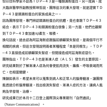
但以往科學家不認為ＴＤＰ─４３是一種類澱粉蛋白。另一成員、成
大臨床醫學所副教授蔡坤哲說，團隊這次的重大發現，就是證實ＴＤ
Ｐ─４３是類澱粉蛋白的家族成員之一。
因為團隊發現，專門辨認類澱粉蛋白的抗體，竟也會跟ＴＤＰ─４３
結合，表示ＴＤＰ─４３和類澱粉蛋白很像；另一方面，他們也觀察
到ＴＤＰ─４３會加速Aβ產生、堆積。
換句話說，過去認為阿茲海默症跟腦前額顳葉失智症，是兩個平行不
相關的疾病，但這次發現說明兩者某種程度「本是同根生」，ＴＤＰ
─４３直接造成前額顳葉失智症，但間接造成阿茲海默症惡化。
團隊指出，ＴＤＰ─４３也是漸凍人症（ＡＬＳ）發生的主要原因，
研究結果對於了解漸凍人症為何會使肌肉流失、癱瘓、呼吸衰竭而死
亡，也相當關鍵。
陳韻如表示，希望未來可以蒐集到病人和正常人的腦脊髓液，讓團隊
能透過分析腦脊髓液，找出檢測失智症、漸凍人症的方法，讓病人能
夠及早發現、治療。
研究成果已於本月十二日登上國際頂尖專業期刊「自然通訊」
（Nature Communications）。