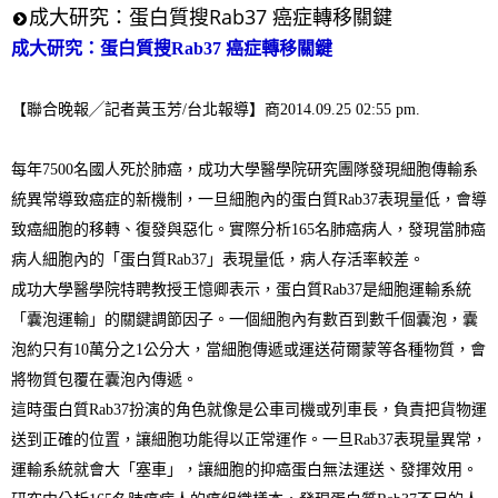
成大研究：蛋白質搜Rab37 癌症轉移關鍵
成大研究：蛋白質搜Rab37 癌症轉移關鍵
【聯合晚報╱記者黃玉芳
/
台北報導】商
2014.09.25 02:55 pm.
每年
7500
名國人死於肺癌，成功大學醫學院研究團隊發現細胞傳輸系
統異常導致癌症的新機制，一旦細胞內的蛋白質
Rab37
表現量低，會導
致癌細胞的移轉、復發與惡化。實際分析
165
名肺癌病人，發現當肺癌
病人細胞內的「蛋白質
Rab37
」表現量低，病人存活率較差。
成功大學醫學院特聘教授王憶卿表示，蛋白質
Rab37
是細胞運輸系統
「囊泡運輸」的關鍵調節因子。一個細胞內有數百到數千個囊泡，囊
泡約只有
10
萬分之
1
公分大，當細胞傳遞或運送荷爾蒙等各種物質，會
將物質包覆在囊泡內傳遞。
這時蛋白質
Rab37
扮演的角色就像是公車司機或列車長，負責把貨物運
送到正確的位置，讓細胞功能得以正常運作。一旦
Rab37
表現量異常，
運輸系統就會大「塞車」，讓細胞的抑癌蛋白無法運送、發揮效用。