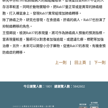
研究中分析
165
名肺癌病人的癌組織樣本，發現蛋白質
Rab37
不足的人
存活率較差。同時於動物實驗中，把
Rab37
量正常或是異常的肺癌細
胞，打入裸鼠身上，發現
Rab37
異常組增加肺癌轉移。
除了肺癌之外，研究也發現，在食道癌、肝癌的病人，
Rab37
也扮演了
抑制癌轉移的角色。
王憶卿說，檢測
Rab37
的表現量，將可作為肺癌病人預後的預測指標，
當表現量較差，醫師可以對患者加強追蹤，或建議化療、標靶等加強
治療。另外，未來可以開發小分子藥物，促進
Rab37
的表現，有機會預
防癌症的轉移。
上一則
|
回上頁
|
下一則
今日瀏覽人數：
1801
總瀏覽人數：
5842602