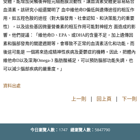
受體，能增加突觸後神經元細胞膜流動性，讓血清素受體更容易結合
血清素。該研究小組還闡明了 血中維他命D偏低與遺傳途徑的相互作
用，如五羥色胺的途徑（對大腦發育、社會認知、和決策能力的重要
性），以及這些基因微量營養素的相互作用可能對神經方 面造成的影
響。他們提議：「維他命D、EPA、或DHA的含量不足，加上遺傳因
素和腦部發育的關建週期等，會導致不正常的血清素活化和功能，而
後這可能是 一個將來造成精神性疾病及憂鬱症的機轉。因此，把體內
維他命D以及深海Omega-3 脂肪酸補足，可以預防腦部功能失調，也
可以減少腦部疾病的嚴重度。」
資料出處
上一則
|
回上頁
|
下一則
今日瀏覽人數：
1747
總瀏覽人數：
5847790