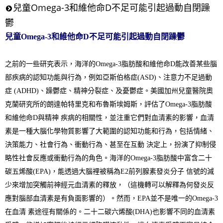
兒童Omega-3和維他命D不足可能引起過動自閉躁
鬱
兒童Omega-3和維他命D不足可能引起過動自閉躁鬱
之前的一些研究表示，海洋的Omega-3脂肪酸和維他命D能改善某些腦
部疾病的認知功能與行為，例如亞斯伯格症(ASD)、注意力不足過動
症 (ADHD)、躁鬱症、精神分裂症、及憂鬱症。美國加州兒童醫院奧
克蘭研究所的朗達帕特里克和布魯斯埃姆斯，評估了Omega-3脂肪酸
和維他命D與精神 疾病的相關性，並注重它們對血清素的影響，血清
素是一種大腦化學物質影響了大範圍的認知功能和行為，包括情緒、
決策能力、社會行為、衝動行為、甚至在互動 決定上，扮演了抑制侵
略性社會反應或衝動行為的角色。海洋的Omega-3脂肪酸中富含二十
碳五烯酸(EPA)，能透過大腦裡被稱為E2前列腺素發炎分子 信號的減
少來增加突觸前神經元血清素的釋放，（這機轉可以解釋為何發炎反
應對腦部血清素是有負面影響的）。然而，EPA並不是唯一的Omega-3
在血清 素途徑有關係的。二十二碳六烯酸(DHA)也影響不同的血清素