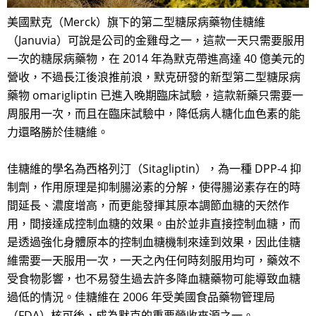
美國默克（Merck）旗下的第二型糖尿病藥物佳糖維
（Januvia）可說是公司的金雞母之一，這款一天只需要服用
一次的糖尿病藥物，在 2014 年為默克帶進高達 40 億美元的
營收，不過長江後浪推前浪，默克研發的新型第二型糖尿病
藥物 omarigliptin 已進入晚期臨床試驗，這款新藥只需要一
周服用一次，而且在臨床試驗中，降低病人糖化血色素的能
力還略勝於佳糖維。
佳糖維的學名為西格列汀（Sitagliptin），為一種 DPP-4 抑
制劑，作用原理是抑制腸泌素的分解，使得腸泌素存在的時
間延長、濃度增高，而更能發揮其原本調節血糖的天然作
用，間接達成控制血糖的效果。由於並非直接控制血糖，而
是透過強化身體原本的控制血糖機制來達到效果，因此佳糖
維需要一天服用一次，一天之內任何時刻服用均可，藥效不
受食物影響，也不易發生過去許多降血糖藥物可能導致血糖
過低的情況。佳糖維在 2006 年受美國食品藥物管理局
（FDA）核可後，成為默克的重要營收來源之一。