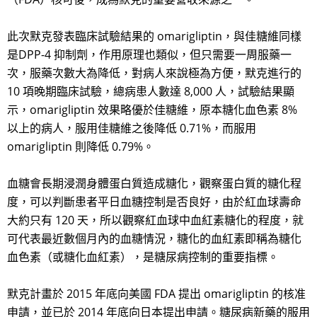
此次默克發表臨床試驗結果的 omarigliptin，與佳糖維同樣
是DPP-4 抑制劑，作用原理也類似，但只需要一周服藥一
次，服藥次數大為降低，對病人來說極為方便，默克進行的
10 項晚期臨床試驗，總病患人數達 8,000 人，試驗結果顯
示，omarigliptin 效果略優於佳糖維，原本糖化血色素 8%
以上的病人，服用佳糖維之後降低 0.71%，而服用
omarigliptin 則降低 0.79%。
血糖會長期浸潤身體蛋白質造成糖化，觀察蛋白質的糖化程
度，可以判斷患者平日血糖控制是否良好，由於紅血球壽命
大約只有 120 天，所以觀察紅血球中血紅素糖化的程度，就
可代表最近數個月內的血糖情況，糖化的血紅素即稱為糖化
血色素（或糖化血紅素），是糖尿病控制的重要指標。
默克計畫於 2015 年底向美國 FDA 提出 omarigliptin 的核准
申請，並已於 2014 年底向日本提出申請。糖尿病新藥的服用