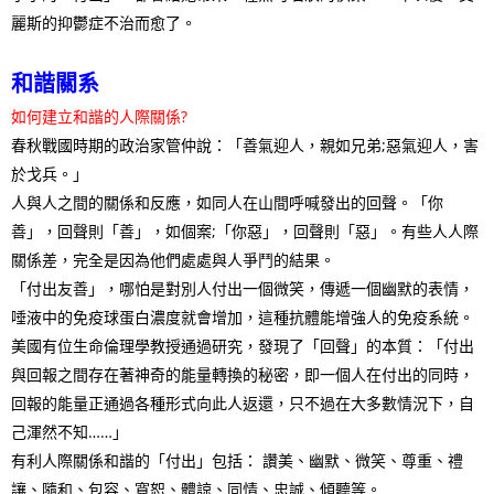
麗斯的抑鬱症不治而愈了。
和諧關系
如何建立和諧的人際關係?
春秋戰國時期的政治家管仲說：「善氣迎人，親如兄弟;惡氣迎人，害
於戈兵。」
人與人之間的關係和反應，如同人在山間呼喊發出的回聲。「你
善」，回聲則「善」，如個案;「你惡」，回聲則「惡」。有些人人際
關係差，完全是因為他們處處與人爭鬥的結果。
「付出友善」，哪怕是對別人付出一個微笑，傳遞一個幽默的表情，
唾液中的免疫球蛋白濃度就會增加，這種抗體能增強人的免疫系統。
美國有位生命倫理學教授通過研究，發現了「回聲」的本質：「付出
與回報之間存在著神奇的能量轉換的秘密，即一個人在付出的同時，
回報的能量正通過各種形式向此人返還，只不過在大多數情況下，自
己渾然不知……」
有利人際關係和諧的「付出」包括： 讚美、幽默、微笑、尊重、禮
讓、隨和、包容、寬恕、體諒、同情、忠誠、傾聽等。