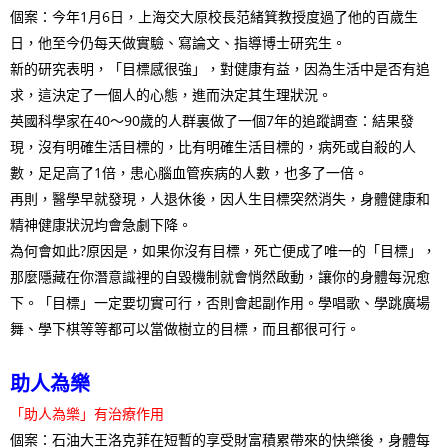
個案：今年1月6日，上海交大原校長范緒箕教授度過了他的百歲生
日，他至今仍每天做實驗、寫論文、指導博士研究生。
新的研究表明，「目標感很強」，對健康有益，因為生活中是否有追
求，這決定了一個人的心態，進而決定其生理狀況。
英國科學家在40～90歲的人群裏做了一個7年的追蹤調查：結果發
現，沒有明確生活目標的，比有明確生活目標的，病死或自殺的人
數，足足高了1倍，患心腦血管疾病的人數，也多了一倍。
再則，醫學早就發現，人退休後，因人生目標突然消失，身體健康和
精神健康狀況均會急劇下降。
為何會如此?原因是，如果你沒有目標，死亡便成了唯一的「目標」，
那麼隱藏在你潛意識裡的自毀機制就會悄然啟動，讓你的身體每況愈
下。「目標」一定要切實可行，否則會起副作用。學唱歌、學跳廣場
舞、學下棋等等都可以當做樹立的目標，而且都很可行。
助人為樂
「助人為樂」有治療作用
個案：石油大王洛克菲在短暫的享受財富積累帶來的快樂後，身體每