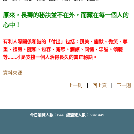
原來，長壽的秘訣並不在外，而藏在每一個人的
心中！
有利人際關係和諧的「付出」包括：讚美、幽默、微笑、尊
重、禮讓、隨和、包容、寬恕、體諒、同情、忠誠、傾聽
等……才是支撐一個人活得長久的真正秘訣。
資料來源
上一則
|
回上頁
|
下一則
今日瀏覽人數：
644
總瀏覽人數：
5841445