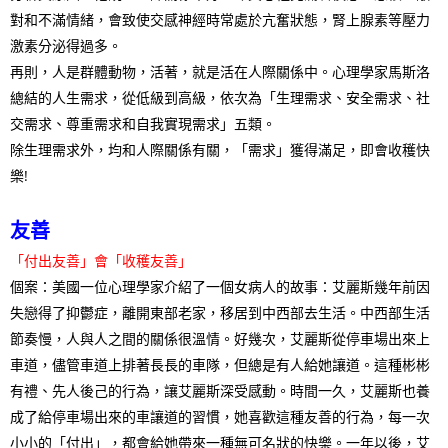
對和不滿情緒，會致使交感神經時常處於亢奮狀態，腎上腺素等壓力
激素分泌得過多。
再則，人是群體動物，活著，就是活在人際關係中。心理學家馬斯洛
總結的人生需求，從低級到高級，依次為「生理需求、安全需求、社
交需求、尊重需求和自我實現需求」五類。
除生理需求外，均和人際關係有關，「需求」獲得滿足，即會收穫快
樂!
友善
「付出友善」會「收穫友善」
個案：美國一位心理學家介紹了一個女病人的故事：艾麗斯幾年前因
失戀得了抑鬱症，離開東部老家，移居到中西部去生活。中西部生活
節奏慢，人與人之間的關係很溫情。好幾次，艾麗斯從停車場出來上
車道，儘管車道上排著長長的車隊，但總是有人給她讓道。這種彬彬
有禮、先人後己的行為，讓艾麗斯深受感動。時間一久，艾麗斯也養
成了給停車場出來的車讓道的習慣，她喜歡這種友善的行為，每一次
小小的「付出」，都會給她帶來一種無可名狀的快樂。一年以後，艾