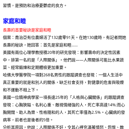
習慣，是預防和治療憂鬱症的良方。
家庭和睦
長壽的首要秘訣是家庭和睦
個案：喬治亞有位農婦活了132歲零91天。在她130歲時，有記者問她
長壽的秘訣，她回答：首先是家庭和睦……
美國有兩位心理學教授積20年的研究發現：影響壽命的決定性因素
中，排第一名的是「人際關係」。他們說——人際關係可能比水果蔬
菜、經常鍛煉和定期體檢更加重要。
哈佛大學醫學院一項對268名男性的跟蹤調查也發現：一個人生活中
真正重要的就是和別人的關係，缺乏社會支持，對健康的危害與吸煙
和不運動不相上下。
美國一位精神病學家一項長達25年的「人格與心臟關係」的跟蹤調查
發現：心胸狹隘、名利心重、敵視情緒強的人，死亡率高達14%;而心
胸開闊、助人為樂、性格隨和的人，其死亡率僅為2.5%。心臟病的發
病率，前者也是後者的5倍。
分析其原因，他說：人際關係不好，令其心裡充滿著憤怒、怨恨、敵