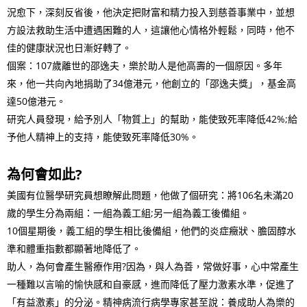
況愈下，深刻反省後，他決定把財富和精力投入到慈善事業中，並想
方設法救助生活中遭遇困難的人，這讓他心情格外輕鬆，同時，他不
佳的健康狀況也日漸好轉了。
個案：107歲離世的邵逸夫，樂於助人是他高壽的一個原因。多年
來，他一共向內地捐助了34億港元，他創立的「邵逸夫獎」，基金高
達50億港元。
研究人員發現，給予別人「物質上」的幫助，能使致死率降低42%;給
予他人精神上的支持，能使致死率降低30%。
為何會如此?
美國有位醫學研究員想瞭解此問題，他做了個研究：將106名未滿20
歲的學生分為兩組：一組為義工組;另一組為義工後備組。
10個星期後，義工組的學生相比後備組，他們的炎症癥狀、膽固醇水
準和體重指數都顯著地降低了。
助人，為何會產生醫療作用?因為，與人為善，常做好事，心中常產生
一種難以言喻的愉快感和自豪感，進而降低了壓力激素水準，促進了
「有益激素」的分泌。精神病流行病學專家甚至說：養成助人為樂的