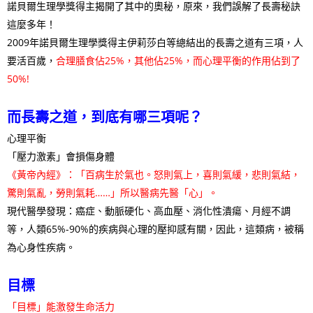
諾貝爾生理學獎得主揭開了其中的奧秘，原來，我們誤解了長壽秘訣
這麼多年！
2009年諾貝爾生理學獎得主伊莉莎白等總結出的長壽之道有三項，人
要活百歲，
合理膳食佔25%，其他佔25%，而心理平衡的作用佔到了
50%!
而長壽之道，到底有哪三項呢？
心理平衡
「壓力激素」會損傷身體
《黃帝內經》：「百病生於氣也。怒則氣上，喜則氣緩，悲則氣結，
驚則氣亂，勞則氣耗……」所以醫病先醫「心」。
現代醫學發現：癌症、動脈硬化、高血壓、消化性潰瘍、月經不調
等，人類65%-90%的疾病與心理的壓抑感有關，因此，這類病，被稱
為心身性疾病。
目標
「目標」能激發生命活力