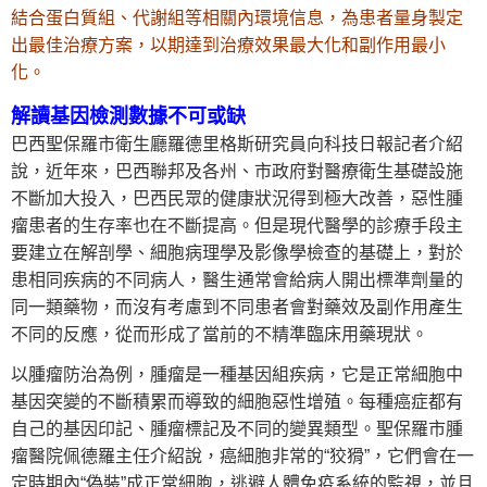
結合蛋白質組、代謝組等相關內環境信息，為患者量身製定
出最佳治療方案，以期達到治療效果最大化和副作用最小
化。
解讀基因檢測數據不可或缺
巴西聖保羅市衛生廳羅德里格斯研究員向科技日報記者介紹
說，近年來，巴西聯邦及各州、市政府對醫療衛生基礎設施
不斷加大投入，巴西民眾的健康狀況得到極大改善，惡性腫
瘤患者的生存率也在不斷提高。但是現代醫學的診療手段主
要建立在解剖學、細胞病理學及影像學檢查的基礎上，對於
患相同疾病的不同病人，醫生通常會給病人開出標準劑量的
同一類藥物，而沒有考慮到不同患者會對藥效及副作用產生
不同的反應，從而形成了當前的不精準臨床用藥現狀。
以腫瘤防治為例，腫瘤是一種基因組疾病，它是正常細胞中
基因突變的不斷積累而導致的細胞惡性增殖。每種癌症都有
自己的基因印記、腫瘤標記及不同的變異類型。聖保羅市腫
瘤醫院佩德羅主任介紹說，癌細胞非常的“狡猾”，它們會在一
定時期內“偽裝”成正常細胞，逃避人體免疫系統的監視，並且