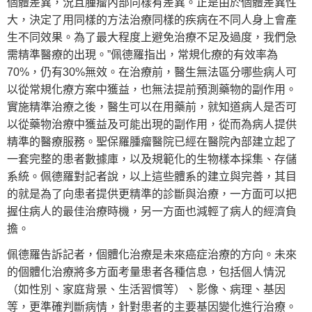
個體差異，況且腫瘤內部同樣有差異。正是由於個體差異性
大，決定了用同樣的方法治療同樣的疾病在不同人身上會產
生不同效果。為了最大程度上避免治療不足及過度，我們急
需精準醫療的出現。”佩德羅指出，常規化療的有效率為
70%，仍有30%無效。在治療前，醫生無法區分哪些病人可
以從常規化療方案中獲益，也無法提前預測藥物的副作用。
實施精準治療之後，醫生可以在用藥前，就知道病人是否可
以從藥物治療中獲益及可能出現的副作用，從而為病人提供
精準的醫療服務。聖保羅腫瘤醫院已經在醫院內部建立起了
一套完整的患者數據庫，以及規範化的生物樣本採集、存儲
系統。佩德羅對記者說，以上這些體系的建立與完善，其目
的就是為了向患者提供更精準的診斷與治療，一方面可以把
握住病人的最佳治療時機，另一方面也減輕了病人的經濟負
擔。
佩德羅告訴記者，個體化治療是未來癌症治療的方向。未來
的個體化治療將多方面考量患者各種信息，包括個人情況
（如性別、家庭背景、生活習慣等）、影像、病理、基因
等，更準確判斷病情，針對患者的主要基因變化進行治療。