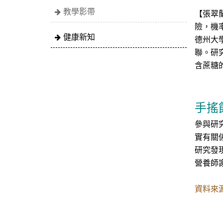
教學影帶
【張翠
險，機
健康新知
德州大
聯。研
含蔗糖
手搖
參與研
實有關
研究發
營養師
資料來