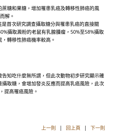
的蔗糖和果糖，增加罹患乳癌及轉移性肺癌的風
刃而解。
稱，這是首次研究調查攝取糖分與罹患乳癌的直接關
0%攝取澱粉的老鼠有乳腺腫瘤，50%至58%攝取
鼠，轉移性肺癌機率較高。
被告知吃什麼無所謂，但此次動物初步研究顯示確
量攝取糖，會增加發炎反應而提高乳癌風險，此次
散，提高罹癌風險。
上一則
|
回上頁
|
下一則