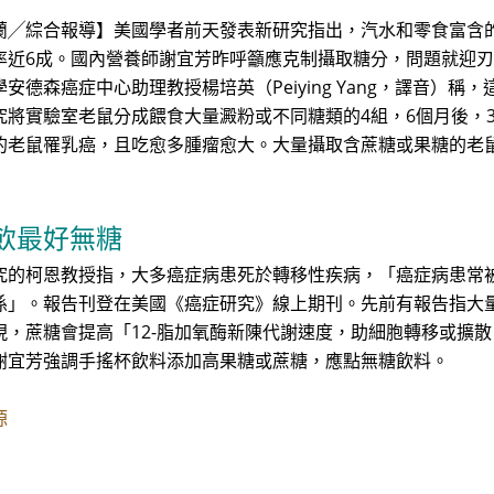
蘭╱綜合報導】美國學者前天發表新研究指出，汽水和零食富含
率近6成。國內營養師謝宜芳昨呼籲應克制攝取糖分，問題就迎
學安德森癌症中心助理教授楊培英（Peiying Yang，譯音）
究將實驗室老鼠分成餵食大量澱粉或不同糖類的4組，6個月後，3
的老鼠罹乳癌，且吃愈多腫瘤愈大。大量攝取含蔗糖或果糖的老
飲最好無糖
究的柯恩教授指，大多癌症病患死於轉移性疾病，「癌症病患常
係」。報告刊登在美國《癌症研究》線上期刊。先前有報告指大
現，蔗糖會提高「12-脂加氧酶新陳代謝速度，助細胞轉移或擴
謝宜芳強調手搖杯飲料添加高果糖或蔗糖，應點無糖飲料。
源