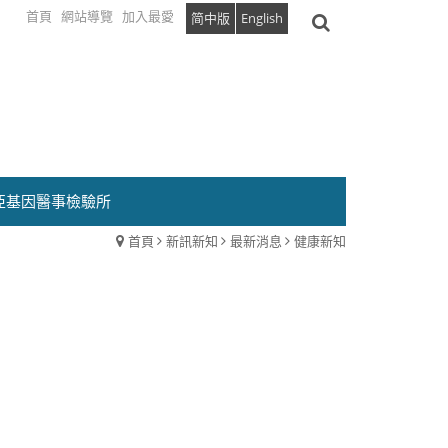
首頁
網站導覽
加入最愛
简中版
English
亞基因醫事檢驗所
首頁
新訊新知
最新消息
健康新知