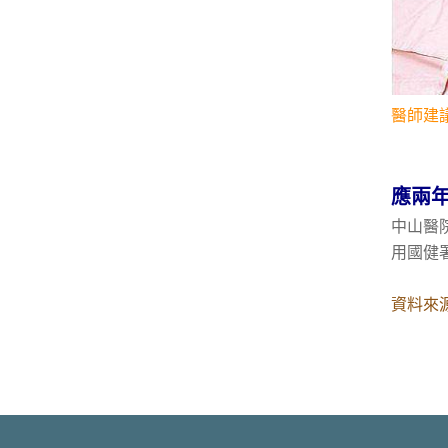
醫師建
應兩
中山醫
用國健
資料來