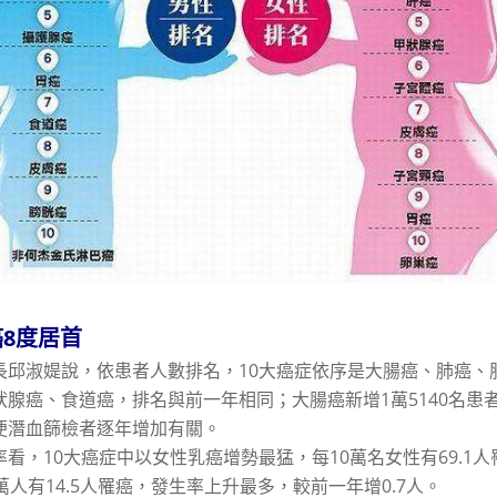
8度居首
長邱淑媞說，依患者人數排名，10大癌症依序是大腸癌、肺癌、
狀腺癌、食道癌，排名與前一年相同；大腸癌新增1萬5140名患
便潛血篩檢者逐年增加有關。
率看，10大癌症中以女性乳癌增勢最猛，每10萬名女性有69.1
萬人有14.5人罹癌，發生率上升最多，較前一年增0.7人。