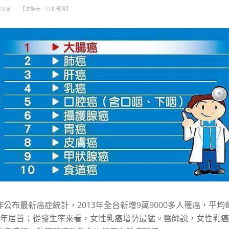
4月16日
【沈能元╱台北報導】
昨公布最新癌症統計，2013年全台新增9萬9000多人罹癌，平均
8年居首；從發生率來看，女性乳癌增勢最猛。醫師說，女性乳