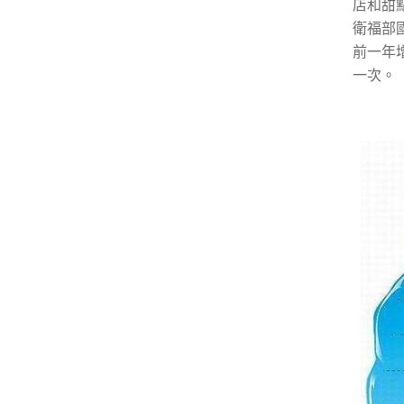
店和甜
衛福部
前一年
一次。