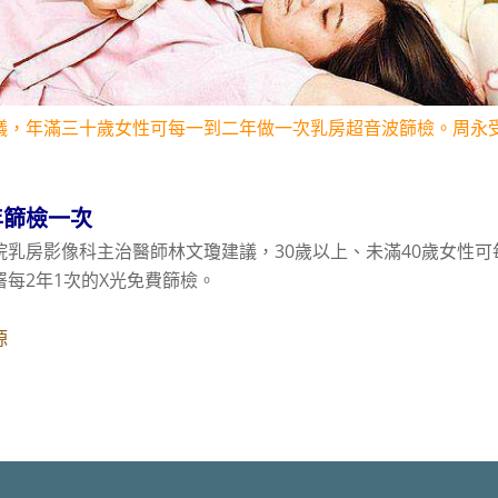
議，年滿三十歲女性可每一到二年做一次乳房超音波篩檢。周永
年篩檢一次
院乳房影像科主治醫師林文瓊建議，30歲以上、未滿40歲女性可
署每2年1次的X光免費篩檢。
源