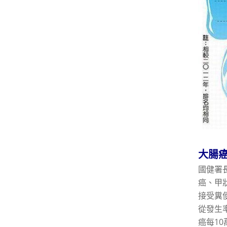
大腸癌
國健署
癌、甲
接受糞
從發生
癌每10