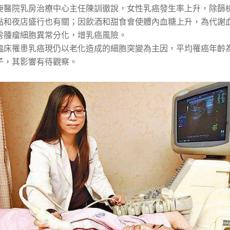
庚醫院乳房治療中心主任陳訓徹說，女性乳癌發生率上升，除篩
點和夜店盛行也有關；因飲酒和甜食會使體內血糖上升，為代謝
房腫瘤細胞異常分化，增乳癌風險。
臨床罹患乳癌現仍以老化造成的細胞突變為主因，平均罹癌年齡為
子，其影響有待觀察。