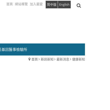
首頁
網站導覽
加入最愛
简中版
English
亞基因醫事檢驗所
首頁
新訊新知
最新消息
健康新知