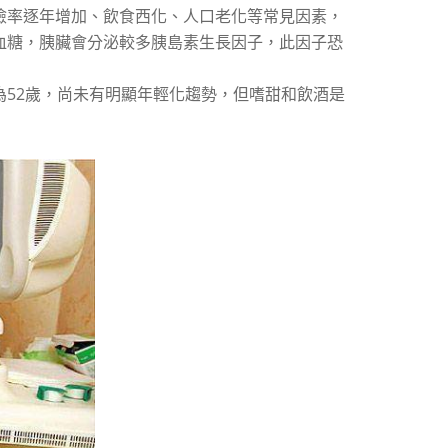
檢率逐年增加、飲食西化、人口老化等常見因素，
血糖，胰臟會分泌較多胰島素生長因子，此因子恐
52歲，尚未有明顯年輕化趨勢，但嗜甜和飲酒是