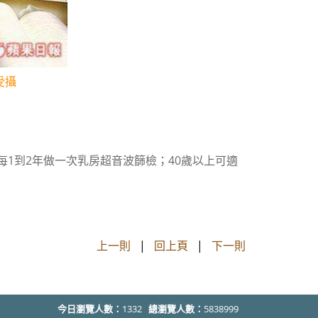
受攝
每1到2年做一次乳房超音波篩檢；40歲以上可適
上一則
|
回上頁
|
下一則
今日瀏覽人數：
1332
總瀏覽人數：
5838999