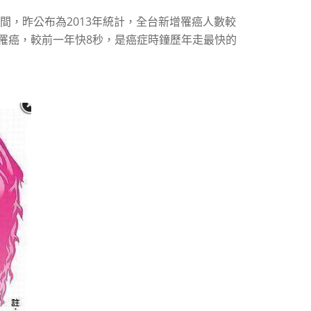
間，昨公布為2013年統計，全台新增罹癌人數較
1人罹癌，較前一年快8秒，是癌症時鐘歷年走最快的