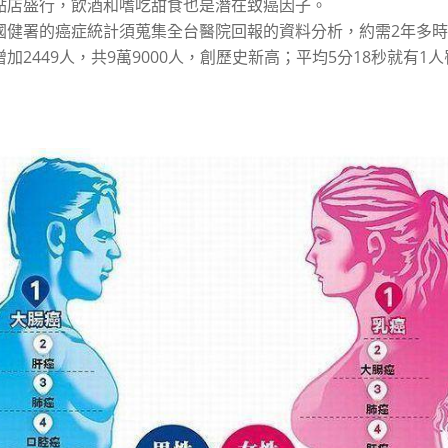
點店盛行，飲酒和嗜吃甜食也是潛在致癌因子。
國健署的癌症統計須蒐集全台醫院回報的資料分析，約需2年多時
增加2449人，共9萬9000人，創歷史新高；平均5分18秒就有