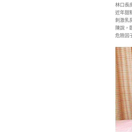
林口長
近年甜
刺激乳
陳說，
危險因