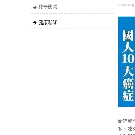
2016年0
教學影帶
健康新知
衛福部
多、連