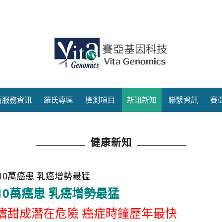
術服務資訊
羅氏專區
檢測項目
新訊新知
聯繫資訊
賽
健康新知
10萬癌患 乳癌增勢最猛
10萬癌患 乳癌增勢最猛
嗜甜成潛在危險 癌症時鐘歷年最快