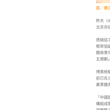
圖／賽
昨天（
北京亦
透過這
框架協
關商業
五規劃
博奧檢
前已在
產業鏈
「中國
構組成