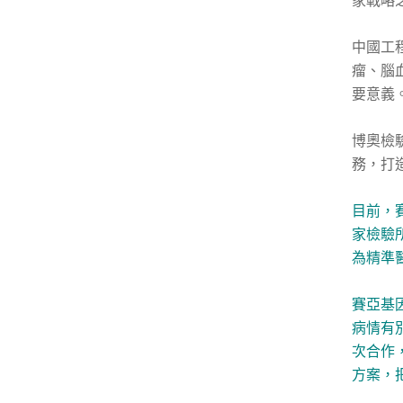
家戰略
中國工
瘤、腦
要意義
博奧檢
務，打
目前，
家檢驗
為精準
賽亞基
病情有
次合作
方案，