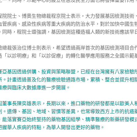
之一。同時，示範中心的設立在惠及民生方面也將發揮重要作用
程院院士、博奧生物總裁程京院士表示，大力發展基因檢測技術
血管疾病、感染性疾病等重大疾病的防治水平，對於加快中國生
。同時，程院士還強調，基因檢測這種造福人類的新技術應該早
驗總裁張治位博士則表示，希望透過兩岸首次的基因檢測項目合
造「以診明療」和「以診促療」的轉化醫學應用服務之全國示範
賽亞基因透過併購、投資與策略聯盟，已經在台灣擁有八家檢驗
所。計畫透過普及化的醫療檢驗通路市場，累積、整合並提升相關
醫療與臨床大數據庫進一步開展。
因董事長陳奕雄表示，長期以來，進口藥物的研發都是以歐美人
別。遺傳、基因、地域、習慣等差異，也常導致西方上市的抗癌
，能落實賽亞始終堅持的藥物基因組學、精準醫療的新藥研發模
把握華人疾病的特點，為華人開發出更好的藥物。