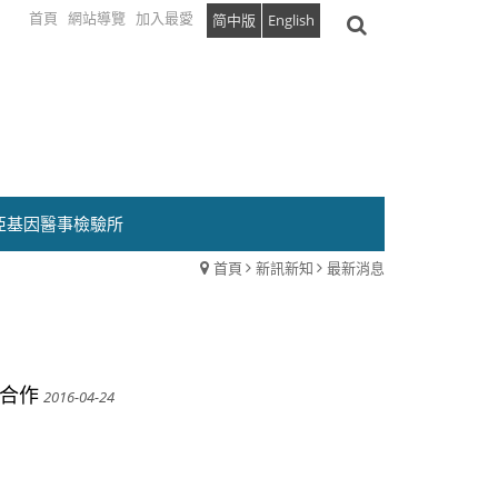
首頁
網站導覽
加入最愛
简中版
English
亞基因醫事檢驗所
首頁
新訊新知
最新消息
發合作
2016-04-24