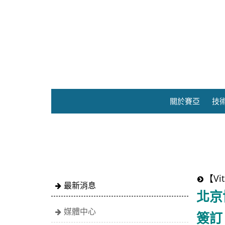
關於賽亞
技
【V
最新消息
北京
媒體中心
簽訂