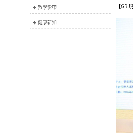
【‪GBI
教學影帶
健康新知