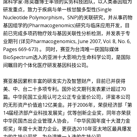
席科学家-陈奕雄博士率领的实务科技团队，以人类基因组为
研发重点，致力于疾病与单一核甘酸多型性(Single
Nucleotide Polymorphism，SNP)的关联研究，并从事药物
基因组学的(Pharmacogenomics)研究与临床应用开发，目
前已完成多项药物疗效与基因关联性分析检测，并发表于专
业期刊 (详见Pharmacogenomics, June 2007, Vol. 8, No. 6,
Pages 669-673) 。 同时，赛亚为台湾唯一获国际媒体
BioSpectrum选入的亚洲十大影响力生命科学公司，是国际
间瞩目的个体化医疗研发基因科技公司。
赛亚基因累积丰富的研发实力及智慧财产，目前已并获得
美、中、台二十多项专利。国外论文期刊发表累计超过70
篇。中华民国工业局认可之公正专业鉴价公司，评鉴本公司
的无形资产价值逾12亿美金。并于2006年，荣获经济部「第
14届经济部产业科技发展奖」优等创新企业奖，同年亦荣获
中华民国杰出企业管理人协会，「中华民国年度十大潜力金
炬奖」年度十大潜力企业。更获选2010年亚太地区最具爆发
力的生技公司奖，为台湾唯一入选的生技公司。