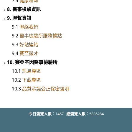
7.4
健康新知
8. 醫事檢驗資訊
9. 聯繫資訊
9.1
聯絡我們
9.2
醫事檢驗所服務據點
9.3
好站連結
9.4
賽亞徵才
10. 賽亞基因醫事檢驗所
10.1
訊息專區
10.2
下載專區
10.3
品質承諾公正保密聲明
今日瀏覽人數：
1467
總瀏覽人數：
5836284