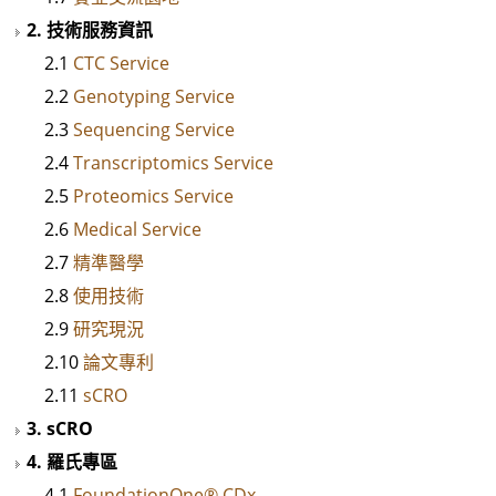
2. 技術服務資訊
2.1
CTC Service
2.2
Genotyping Service
2.3
Sequencing Service
2.4
Transcriptomics Service
2.5
Proteomics Service
2.6
Medical Service
2.7
精準醫學
2.8
使用技術
2.9
研究現況
2.10
論文專利
2.11
sCRO
3. sCRO
4. 羅氏專區
4.1
FoundationOne® CDx