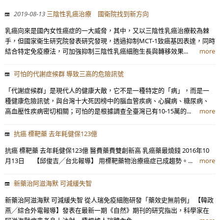
2019-08-13
三陰性乳癌治療 國衛院找到新方向
乳癌向來是國內女性癌症的一大威脅，其中，又以三陰性乳癌治療較為棘
手，但國家衛生研究院發表研究發現，透過抑制MCT-1致癌基因表達，同時
結合特定免疫療法，可加強抑制三陰性乳癌細胞生長與轉移效果...
more
可怕的代謝症候群 導致三高的危險訊號
「代謝症候群」是現代人的健康大敵，它不是一種特定的「病」，而是一
種健康危險訊號，與台灣十大死因榜中的腦血管疾病、心臟病、糖尿病、
高血壓性疾病密切相關；可怕的是根據調查全臺灣已有10-15萬的...
more
抗癌 標靶藥 去年耗健保123億
抗癌 標靶藥 去年耗健保123億 醫費藥費雙創新高 乳癌藥最燒錢 2016年10
月13日 【邱俊吉╱台北報導】 用標靶藥物治療癌症已成趨勢。...
more
新藥治阿滋海默 可減緩失智
新藥治阿滋海默 可減緩失智 從人瑞免疫細胞研發「藥效史無前例」 【韓政
燕╱綜合外電報導】發表在最新一期《自然》期刊的研究指出，科學家在