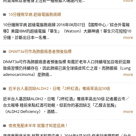
阿滋海默症患者身上注射一種根據人瑞體內免...
more
10分鐘揪罕病 超級電腦救癌婦
10分鐘揪罕病 超級電腦救癌婦 2016年08月07日 【國際中心╱綜合外電報
導】美國IBM的超級電腦「華生」（Watson）大顯神通！華生只花短短10
分鐘，診斷出日本一名罹...
more
DNMT3a可作為肺腺癌患者預後指標
DNMT3a可作為肺腺癌患者預後指標 有鑑於老年人口持續增加且吸菸這類
致癌習慣仍持續存在，因此肺癌已居全球癌症死亡之首，而肺腺癌（Lung
adenocarcinoma）是肺癌...
more
近半台人基因缺ALDH2，日喝「2杯紅酒」罹癌率高出50倍
近半台人基因缺ALDH2，日喝「2杯紅酒」罹癌率高出50倍 記者嚴云岑／
台北報導 睡前來點紅酒可助眠，但若你的基因缺乏「乙醛去氫酶」
（ALDH2 Deficiency），酒精...
more
夜夜鬼壓床半年 就醫才知是這病！
夜夜鬼壓床半年 就醫才知是這病！ 2016年6月30日 作者記者陳鈞凱／台北