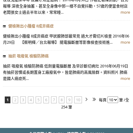
報導 深夜全身抽蓄、甚至全身像中邪一樣不自覺抖動，57歲的便當食材店
老闆張女士過去半年以來，常常睡...
more
健檢揪出小腫瘤 8成非癌症
健檢揪出小腫瘤 8成非癌症 甲狀腺肺部最常見 過大才需切片檢查 2016年06
月29日 【蔡明樺╱台北報導】 隨電腦斷層等影像檢查技術進...
more
抽菸 吸廢氣 檢驗防肺癌
抽菸 吸廢氣 檢驗防肺癌 低劑量電腦斷層 及早診斷切病灶 2016年06月19日
有抽菸習慣或長期置身工廠廢氣中，皆是肺癌的高風險群。資料照片 肺癌
是國人癌症死...
more
1
2
3
4
5
6
7
8
9
10
每頁
筆 /全
254 筆