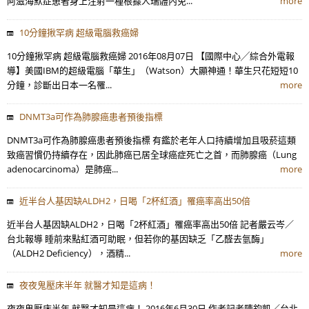
阿滋海默症患者身上注射一種根據人瑞體內免...
more
10分鐘揪罕病 超級電腦救癌婦
10分鐘揪罕病 超級電腦救癌婦 2016年08月07日 【國際中心╱綜合外電報
導】美國IBM的超級電腦「華生」（Watson）大顯神通！華生只花短短10
分鐘，診斷出日本一名罹...
more
DNMT3a可作為肺腺癌患者預後指標
DNMT3a可作為肺腺癌患者預後指標 有鑑於老年人口持續增加且吸菸這類
致癌習慣仍持續存在，因此肺癌已居全球癌症死亡之首，而肺腺癌（Lung
adenocarcinoma）是肺癌...
more
近半台人基因缺ALDH2，日喝「2杯紅酒」罹癌率高出50倍
近半台人基因缺ALDH2，日喝「2杯紅酒」罹癌率高出50倍 記者嚴云岑／
台北報導 睡前來點紅酒可助眠，但若你的基因缺乏「乙醛去氫酶」
（ALDH2 Deficiency），酒精...
more
夜夜鬼壓床半年 就醫才知是這病！
夜夜鬼壓床半年 就醫才知是這病！ 2016年6月30日 作者記者陳鈞凱／台北