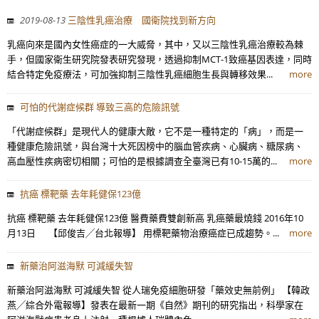
2019-08-13
三陰性乳癌治療 國衛院找到新方向
乳癌向來是國內女性癌症的一大威脅，其中，又以三陰性乳癌治療較為棘
手，但國家衛生研究院發表研究發現，透過抑制MCT-1致癌基因表達，同時
結合特定免疫療法，可加強抑制三陰性乳癌細胞生長與轉移效果...
more
可怕的代謝症候群 導致三高的危險訊號
「代謝症候群」是現代人的健康大敵，它不是一種特定的「病」，而是一
種健康危險訊號，與台灣十大死因榜中的腦血管疾病、心臟病、糖尿病、
高血壓性疾病密切相關；可怕的是根據調查全臺灣已有10-15萬的...
more
抗癌 標靶藥 去年耗健保123億
抗癌 標靶藥 去年耗健保123億 醫費藥費雙創新高 乳癌藥最燒錢 2016年10
月13日 【邱俊吉╱台北報導】 用標靶藥物治療癌症已成趨勢。...
more
新藥治阿滋海默 可減緩失智
新藥治阿滋海默 可減緩失智 從人瑞免疫細胞研發「藥效史無前例」 【韓政
燕╱綜合外電報導】發表在最新一期《自然》期刊的研究指出，科學家在