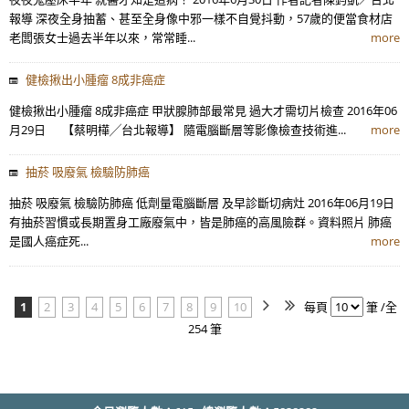
報導 深夜全身抽蓄、甚至全身像中邪一樣不自覺抖動，57歲的便當食材店
老闆張女士過去半年以來，常常睡...
more
健檢揪出小腫瘤 8成非癌症
健檢揪出小腫瘤 8成非癌症 甲狀腺肺部最常見 過大才需切片檢查 2016年06
月29日 【蔡明樺╱台北報導】 隨電腦斷層等影像檢查技術進...
more
抽菸 吸廢氣 檢驗防肺癌
抽菸 吸廢氣 檢驗防肺癌 低劑量電腦斷層 及早診斷切病灶 2016年06月19日
有抽菸習慣或長期置身工廠廢氣中，皆是肺癌的高風險群。資料照片 肺癌
是國人癌症死...
more
1
2
3
4
5
6
7
8
9
10
每頁
筆 /全
254 筆