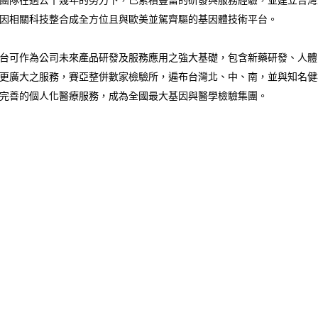
團隊在過去十幾年的努力下，已累積豐富的研發與服務經驗，並建立台灣
因相關科技整合成全方位且與歐美並駕齊驅的基因體技術平台。
台可作為公司未來產品研發及服務應用之強大基礎，包含新藥研發、人體
更廣大之服務，賽亞整併數家檢驗所，遍布台灣北、中、南，並與知名健
完善的個人化醫療服務，成為全國最大基因與醫學檢驗集團。