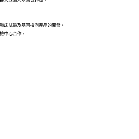
最大亞洲人基因資料庫，
臨床試驗及基因檢測產品的開發。
檢中心合作，