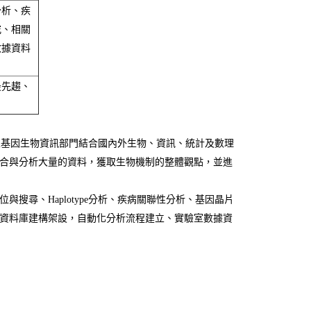
分析、疾
究、相關
數據資料
最先趨、
基因生物資訊部門結合國內外生物、資訊、統計及數理
合與分析大量的資料，獲取生物機制的整體觀點，並進
搜尋、Haplotype分析、疾病關聯性分析、基因晶片
資料庫建構架設，自動化分析流程建立、實驗室數據資