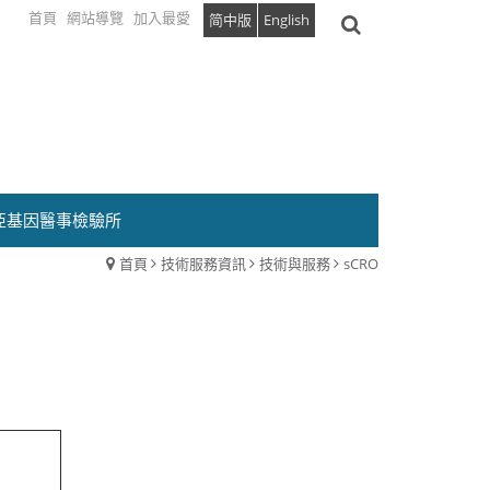
首頁
網站導覽
加入最愛
简中版
English
亞基因醫事檢驗所
首頁
技術服務資訊
技術與服務
sCRO