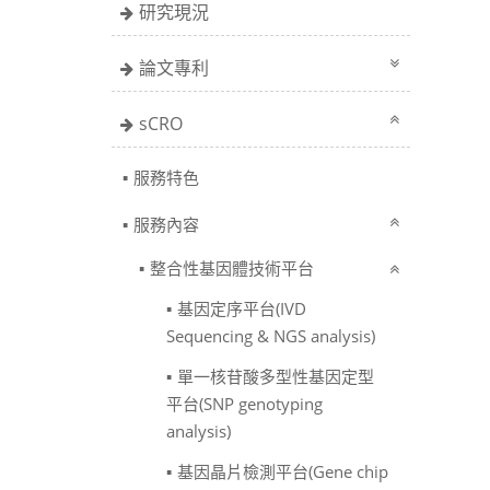
研究現況
論文專利
sCRO
服務特色
服務內容
整合性基因體技術平台
基因定序平台(IVD
Sequencing & NGS analysis)
單一核苷酸多型性基因定型
平台(SNP genotyping
analysis)
基因晶片檢測平台(Gene chip