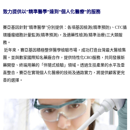
致力提供以”精準醫學”達到”個人化醫療”的服務
賽亞基因針對”精準醫學”分別提供：
各項基因檢測(精準預防)、
CTC循
環腫瘤細胞計量監測(精準預測)，及適藥性檢測(精準治
療)三大類服
務。
近年來，賽亞基因積極整併醫學檢驗市場，
成功打造台灣最大醫檢集
團。
並與數家國際知名藥廠合作，提供特性化CRO服務，
共同發展新
藥開發、終端用藥的「伴隨式檢驗」領域。
透過生技產業的水平及垂
直整合，
賽亞在實現個人化醫療的技術及通路實力，
將提供顧客更完
善的選擇。