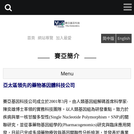
首頁
網站導覽
加入最愛
简中版
English
賽亞簡介
Menu
亞太區領先的藥物基因體科技公司
賽亞基因科技公司成立於2001年3月，由人類基因組解碼首席科學家-
陳奕雄博士率領的實務科技團隊，以人類基因組為研發重點，致力於
疾病與單一核甘酸多型性(Single Nucleotide Polymorphism，SNP)的關
聯研究，並從事藥物基因組學的(Pharmacogenomics)研究與臨床應用開
發，目前已完成多項藥物療效與基因關聯性分析檢測，並發表於專業