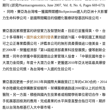
期刊 (詳見Pharmacogenomics, June 2007, Vol. 8, No. 6, Pages 669-673)
。 同時，賽亞為台灣唯一獲國際媒體BioSpectrum選入的亞洲十大影響
力生命科學公司，是國際間矚目的個體化醫療研發基因科技公司。
賽亞基因累積豐富的研發實力及智慧財產，目前已並獲得美、中、台
二十多項專利。
國外論文期刊發表
累計超過70篇。中華民國工業局認
可之公正專業鑑價公司，評鑑本公司的無形資產價值逾12億美金。並
於2006年，榮獲經濟部「第14屆經濟部產業科技發展獎」優等創新企
業獎，同年亦榮獲中華民國傑出企業管理人協會，「中華民國年度十
大潛力金炬獎」年度十大潛力企業。更獲選2010年亞太地區最具爆發
力的生技公司獎，為台灣唯一入選的生技公司。
賽亞基因更進一步於2013年與國際大藥廠簽訂三年的sCRO合約，2014
年亦陸續完成併購數家檢驗所，架構醫療通路達2000家以上的診所及
醫院。另一方面，積極與國內生技業者或相關學術單位密切合作，聯
手拓展基因檢測的應用，完成產業的水平與垂直整合指日可待，期許
能以台灣為根基打入大中華市場。