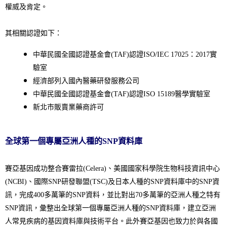
權威及肯定。
其相關認證如下：
中華民國全國認證基金會(TAF)認證ISO/IEC
17025
：2017實
驗室
經濟部列入國內醫藥研發服務公司
中華民國全國認證基金會(TAF)認證ISO 15189醫學實驗室
新北市販賣業藥商許可
全球第一個專屬亞洲人種的SNP資料庫
賽亞基因成功整合賽雷拉(Celera)、美國國家科學院生物科技資訊中心
(NCBI)、國際SNP研發聯盟(TSC)及日本人種的SNP資料庫中的SNP資
訊，完成400多萬筆的SNP資料，並比對出70多萬筆的亞洲人種之特有
SNP資訊，彙整出全球第一個專屬亞洲人種的SNP資料庫，建立亞洲
人常見疾病的基因資料庫與技術平台。此外賽亞基因也致力於與各國