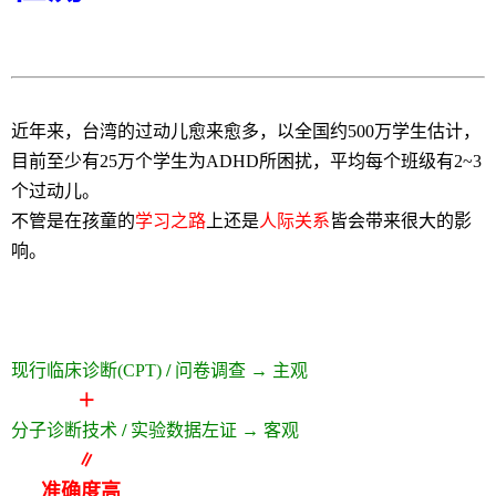
近年来，台湾的过动儿愈来愈多，以全国约500万学生估计，
目前至少有25万个学生为ADHD所困扰，平均每个班级有2~3
个过动儿。
不管是在孩童的
学习之路
上还是
人际关系
皆会带来很大的影
响。
现行临床诊断(CPT)
/
问卷调查
→
主观
＋
分子诊断技术
/
实验数据左证
→
客观
∥
准确度高