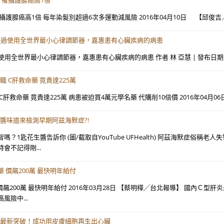
 罹攝護腺癌高1倍
攝護腺癌高1倍 每年染髮別超過6次多運動減風險 2016年04月10日 【邱俊
 通過使用全世界最小心律調節器，嘉惠患有心臟疾病的病患
使用全世界最小心律調節器，嘉惠患有心臟疾病的病患 作者 林 亞慧 | 發布日期 2016 年 0
職 C肝救命藥 竟貴達225萬
C肝救命藥 竟貴達225萬 病患被迫買4萬元學名藥 代購削10倍價 2016年04月0
醬味道來檢測早期阿兹海默症?!
智嗎？1匙花生醬告訴你 (圖/截取自YouTube UFHealth) 阿茲海默症
會不記得剛...
藥 價飆200萬 最快明年給付
價飆200萬 最快明年給付 2016年03月28日 【蔡明樺╱台北報導】 國內
風險中...
最新突破！成功用皮膚細胞再生出心臟