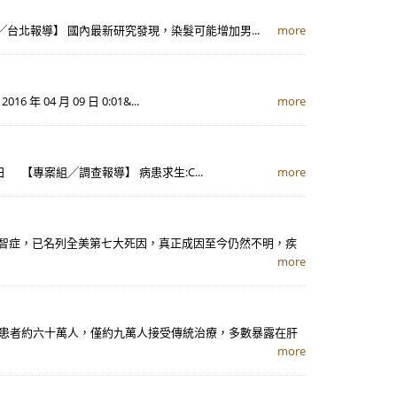
吉╱台北報導】 國內最新研究發現，染髮可能增加男...
more
4 月 09 日 0:01&...
more
6日 【專案組╱調查報導】 病患求生:C...
more
俗稱老人失智症，已名列全美第七大死因，真正成因至今仍然不明，疾
more
Ｃ型肝炎患者約六十萬人，僅約九萬人接受傳統治療，多數暴露在肝
more