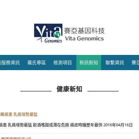
術服務資訊
羅氏專區
檢測項目
新訊新知
聯繫資訊
賽
健康新知
0萬癌患 乳癌增勢最猛
癌患 乳癌增勢最猛 飲酒嗜甜成潛在危險 癌症時鐘歷年最快 2016年04月16日