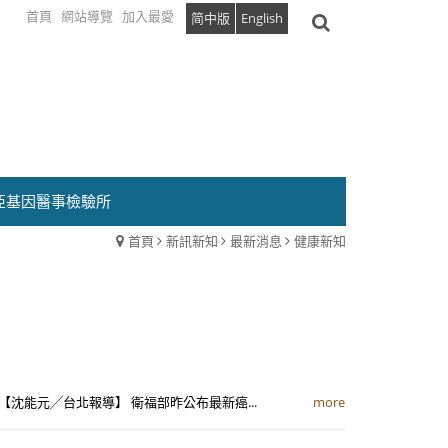
首頁
網站導覽
加入最愛
简中版
English
亞基因醫事檢驗所
首頁
新訊新知
最新消息
健康新知
 【沈能元╱台北報導】 衛福部昨公布最新癌...
more