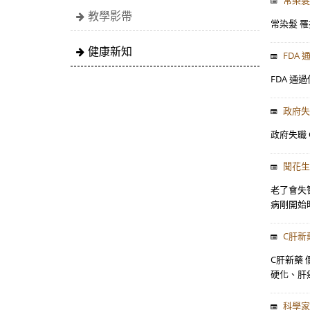
常染髮
教學影帶
常染髮 罹
健康新知
FDA
FDA 通過
政府失
政府失職 
聞花生
​老了會失
病剛開始時
C肝新
C肝新藥 
硬化、肝癌
科學家