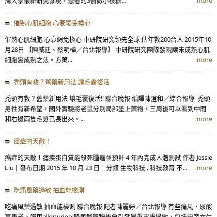
灣大學最新研究發現，患者的3個微小核糖...
more
催熟心肌細胞 心衰竭免換心
催熟心肌細胞 心衰竭免換心 中研院研究領先全球 估年救200台人 2015年10
月28日 【陳威廷、蔡明樺╱台北報導】 中研院研究團隊發現讓未成熟心肌
細胞變成熟之法。方萬...
more
禿頭有救？舊藥新用法 讓毛囊復活
禿頭有救？舊藥新用法 讓毛囊復活!! 聯合晚報 編譯陳澄和／綜合報導 禿頭
男性有新希望，國外實驗將老鼠分別局部塗上藥物，三周後可以看到中間
和右邊兩隻毛髮已長出來。...
more
癌症的天敵！
癌症的天敵！瘧疾蛋白質能殺死腫瘤並預計 4 年內完成人體測試 作者 Jessie
Liu | 發布日期 2015 年 10 月 23 日 | 分類 生物科技 , 科技教育 不...
more
吃痛風藥過敏 抽血能檢測
吃痛風藥過敏 抽血能檢測 聯合晚報 記者陳麗婷／台北報導 有些痛風、尿酸
高患者，服用allopurinol降尿酸藥物後會引發嚴重皮膚過敏，包括史帝文生