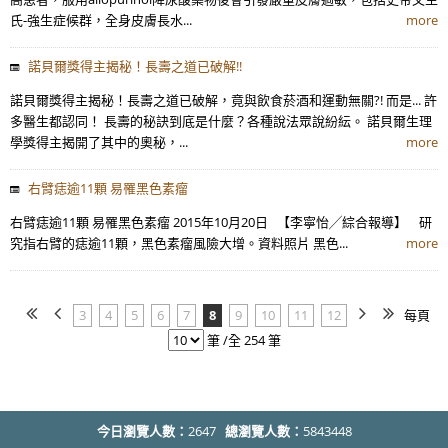
氏-強生症候群，全身皮膚長水...
more
諾貝爾獎得主揭秘！長壽之道已破解!!
諾貝爾獎得主揭秘！長壽之道已破解，竟與飲食菸酒和運動無關?! 而是... 許
多醫生都認同！ 長壽的秘訣到底是什麼？各種說法眾說紛紜。 諾貝爾生理
學獎得主揭開了其中的奧秘，...
more
右臂痣逾11顆 易罹黑色素瘤
右臂痣逾11顆 易罹黑色素瘤 2015年10月20日 【李寧怡╱綜合報導】 研
究指右臂的痣逾11顆，黑色素瘤風險大增。資料照片 黑色...
more
3
4
5
6
7
8
9
10
11
12
每頁
筆 /全 254 筆
今日瀏覽人數：
2647
總瀏覽人數：
5843448