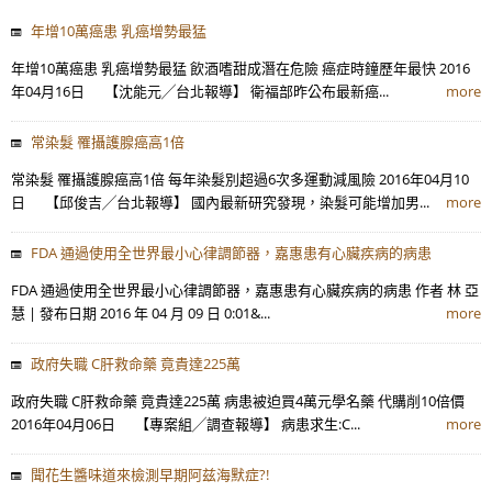
年增10萬癌患 乳癌增勢最猛
年增10萬癌患 乳癌增勢最猛 飲酒嗜甜成潛在危險 癌症時鐘歷年最快 2016
年04月16日 【沈能元╱台北報導】 衛福部昨公布最新癌...
more
常染髮 罹攝護腺癌高1倍
常染髮 罹攝護腺癌高1倍 每年染髮別超過6次多運動減風險 2016年04月10
日 【邱俊吉╱台北報導】 國內最新研究發現，染髮可能增加男...
more
FDA 通過使用全世界最小心律調節器，嘉惠患有心臟疾病的病患
FDA 通過使用全世界最小心律調節器，嘉惠患有心臟疾病的病患 作者 林 亞
慧 | 發布日期 2016 年 04 月 09 日 0:01&...
more
政府失職 C肝救命藥 竟貴達225萬
政府失職 C肝救命藥 竟貴達225萬 病患被迫買4萬元學名藥 代購削10倍價
2016年04月06日 【專案組╱調查報導】 病患求生:C...
more
聞花生醬味道來檢測早期阿兹海默症?!