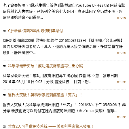
​老了會失智嗎？1匙花生醬告訴你 (圖/截取自YouTube UFHealth) 阿茲海默
症俗稱老人失智症，已名列全美第七大死因，真正成因至今仍然不明，疾
病剛開始時會不記得剛...
more
C肝新藥 價飆200萬 最快明年給付
C肝新藥 價飆200萬 最快明年給付 2016年03月28日 【蔡明樺╱台北報導】
國內Ｃ型肝炎患者約六十萬人，僅約九萬人接受傳統治療，多數暴露在肝
硬化、肝癌風險中...
more
科學家最新突破！成功用皮膚細胞再生出心臟
科學家最新突破！成功用皮膚細胞再生出心臟 作者 林 亞慧 | 發布日期
2016 年 03 月 18 日 0:03 | 分類 醫療科技 目前，想...
more
醫界大突破！英科學家找到癌細胞「死穴」！
醫界大突破！英科學家找到癌細胞「死穴」！ 2016/3/4 下午 05:50:06 社群
分享 新技術更可以對付在體內擴散的癌細胞（圖／on.cc東網） 醫學...
more
禁食2天可重啟免疫系統 —— 美國科學家驚人發現！