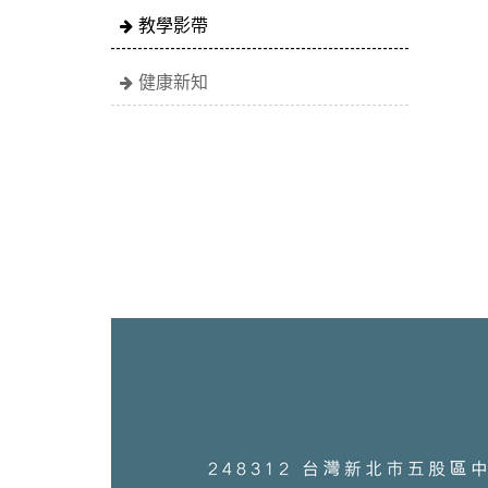
教學影帶
健康新知