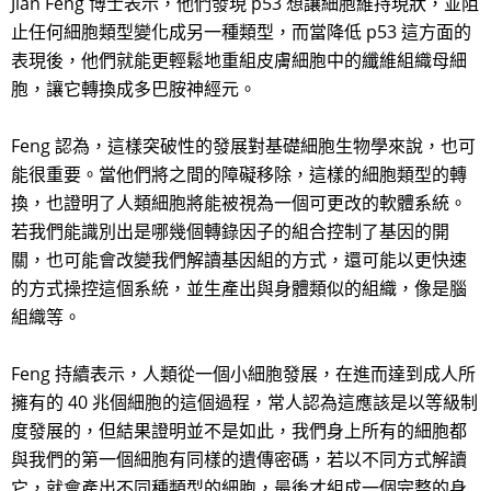
Jian Feng 博士表示，他們發現 p53 想讓細胞維持現狀，並阻
止任何細胞類型變化成另一種類型，而當降低 p53 這方面的
表現後，他們就能更輕鬆地重組皮膚細胞中的纖維組織母細
胞，讓它轉換成多巴胺神經元。
Feng 認為，這樣突破性的發展對基礎細胞生物學來說，也可
能很重要。當他們將之間的障礙移除，這樣的細胞類型的轉
換，也證明了人類細胞將能被視為一個可更改的軟體系統。
若我們能識別出是哪幾個轉錄因子的組合控制了基因的開
關，也可能會改變我們解讀基因組的方式，還可能以更快速
的方式操控這個系統，並生產出與身體類似的組織，像是腦
組織等。
Feng 持續表示，人類從一個小細胞發展，在進而達到成人所
擁有的 40 兆個細胞的這個過程，常人認為這應該是以等級制
度發展的，但結果證明並不是如此，我們身上所有的細胞都
與我們的第一個細胞有同樣的遺傳密碼，若以不同方式解讀
它，就會產出不同種類型的細胞，最後才組成一個完整的身