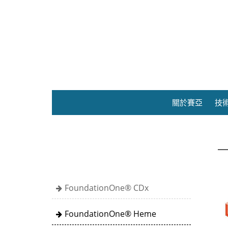
關於賽亞
技
FoundationOne® CDx
FoundationOne® Heme