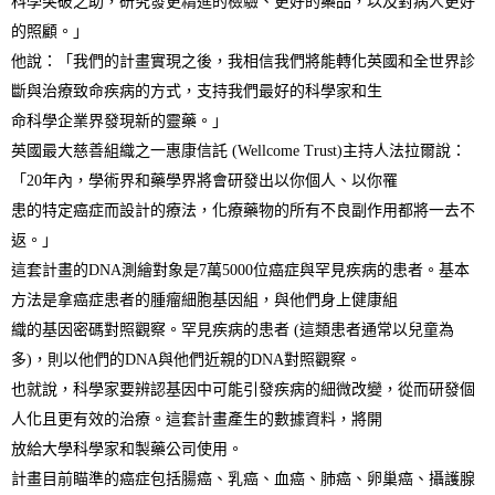
科學突破之助，研究發更精進的檢驗、更好的藥品，以及對病人更好
的照顧。」
他說：「我們的計畫實現之後，我相信我們將能轉化英國和全世界診
斷與治療致命疾病的方式，支持我們最好的科學家和生
命科學企業界發現新的靈藥。」
英國最大慈善組織之一惠康信託
(Wellcome Trust)
主持人法拉爾說：
「
20
年內，學術界和藥學界將會研發出以你個人、以你罹
患的特定癌症而設計的療法，化療藥物的所有不良副作用都將一去不
返。」
這套計畫的
DNA
測繪對象是
7
萬
5000
位癌症與罕見疾病的患者。基本
方法是拿癌症患者的腫瘤細胞基因組，與他們身上健康組
織的基因密碼對照觀察。罕見疾病的患者
(
這類患者通常以兒童為
多
)
，則以他們的
DNA
與他們近親的
DNA
對照觀察。
也就說，科學家要辨認基因中可能引發疾病的細微改變，從而研發個
人化且更有效的治療。這套計畫產生的數據資料，將開
放給大學科學家和製藥公司使用。
計畫目前瞄準的癌症包括腸癌、乳癌、血癌、肺癌、卵巢癌、攝護腺