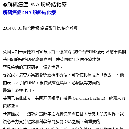
解碼癌症DNA 盼終結化療
解碼癌症DNA 盼終結化療
2014-08-01 聯合晚報 編譯彭淮棟/綜合報導
英國首相卡麥隆
31
日宣布斥資三億英鎊
(
約合台幣
150
億元
)
測繪十萬個
基因組的完整
DNA
密碼序列，使英國數年之內在癌症與
罕見疾病的基因研究上領先世界。
專家說，這套方案將會導致標靶療法，可望使化療成為「過去」。他
們表示，了解
DNA
，很快就會在癌症、心臟病等方面的
醫學上發揮作用。
英國已為此成立「英國基因組學」機構
(Genomics England)
，統籌人力
與經費。
卡麥隆說：「這項計畫數年之內將使英國在基因研究上領先世界。我
決心全力支持健診和科學部門解開
DNA
之鎖，藉重要的