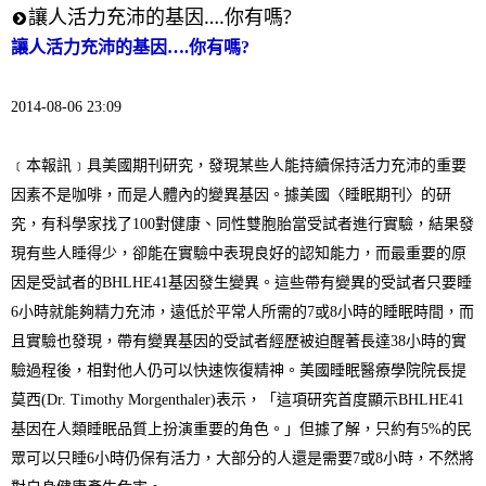
讓人活力充沛的基因….你有嗎?
讓人活力充沛的基因….你有嗎?
2014-08-06
23:09
﹝本報訊﹞具美國期刊研究，發現某些人能持續保持活力充沛的重要
因素不是咖啡，而是人體內的變異基因。
據美國〈睡眠期刊〉的研
究，有科學家找了
100
對健康、同性雙胞胎當受試者進行實驗，結果發
現有些人睡得少，卻能在實驗中表現良好的認知能力，而最重要的原
因是受試者的
BHLHE41
基因發生變異。這些帶有變異的受試者只要睡
6
小時就能夠精力充沛，遠低於平常人所需的
7
或
8
小時的睡眠時間，而
且實驗也發現，帶有變異基因的受試者經歷被迫醒著長達
38
小時的實
驗過程後，相對他人仍可以快速恢復精神。
美國睡眠醫療學院院長提
莫西
(Dr. Timothy Morgenthaler)
表示，「這項研究首度顯示
BHLHE41
基因在人類睡眠品質上扮演重要的角色。」但據了解，只約有
5%
的民
眾可以只睡
6
小時仍保有活力，大部分的人還是需要
7
或
8
小時，不然將