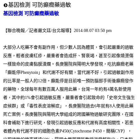
基因檢測 可防癲癇藥過敏
基因檢測 可防癲癇藥過敏
【聯合晚報╱記者嚴文廷
/
台北報導】
2014.08.07 03:50 pm
大部分人吃藥不會有副作用，但少數人因為體質，會引起嚴重的過敏
反應，輕者皮
膚紅疹，嚴重者會造成肝、腎衰竭，甚至引起像燒燙傷
一樣致命的皮膚黏膜潰爛。
長庚醫院與陽明大學發現，吃抗癲癇老藥
「癲能停
Phenytoin
」和代謝不好有關，當
代謝不好，引起過敏副作用
的比率是一般人的
12
倍。
癲能停是目前唯一預防腦部手術後癲癇發作
的藥物，全球每年有數百萬人服用此藥
，台灣一年約有
4
萬名新使用
者，其中約
1%
會引起過敏反應，嚴重者會引起致命的
「史帝文生強生
症候群」或「毒性表皮溶解症」，長庚醫院過去
6
年就有
8
人使用此
藥
死亡案例。
長庚醫院與陽明大學組成的跨國藥物過敏研究團隊，在國
科會補助下進行研究，發
現引起過敏反應和代謝有高度相關性，若患
者體內有代謝不好的細胞色素
P450(Cyto
chrome P450
，簡稱
CYP
），