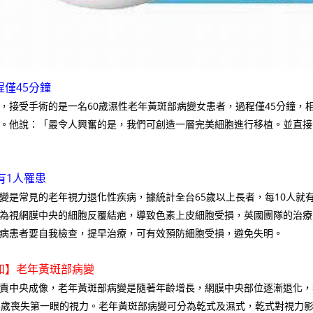
程僅45分鐘
，接受手術的是一名60歲濕性老年黃斑部病變女患者，過程僅45分鐘，
。他說：「最令人興奮的是，我們可創造一層完美細胞進行移植。並直
有1人罹患
變是常見的老年視力退化性疾病，據統計全台65歲以上長者，每10人就
為視網膜中央的細胞反覆結疤，導致色素上皮細胞受損，英國團隊的治療
病患者要自我檢查，提早治療，可有效預防細胞受損，避免失明。
知】老年黃斑部病變
責中央成像，老年黃斑部病變是隨著年齡增長，網膜中央部位逐漸退化，
5歲喪失第一眼的視力。老年黃斑部病變可分為乾式及濕式，乾式對視力