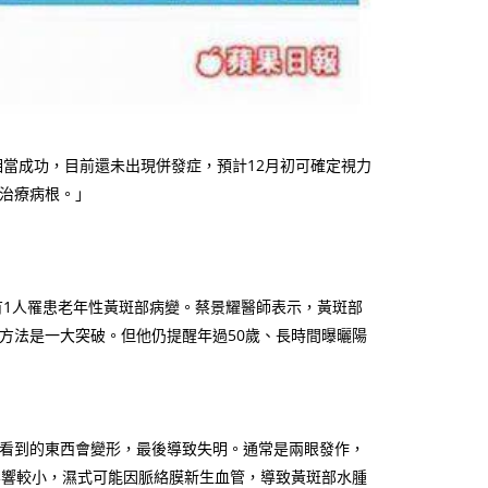
相當成功，目前還未出現併發症，預計12月初可確定視力
接治療病根。」
有1人罹患老年性黃斑部病變。蔡景耀醫師表示，黃斑部
方法是一大突破。但他仍提醒年過50歲、長時間曝曬陽
看到的東西會變形，最後導致失明。通常是兩眼發作，
影響較小，濕式可能因脈絡膜新生血管，導致黃斑部水腫