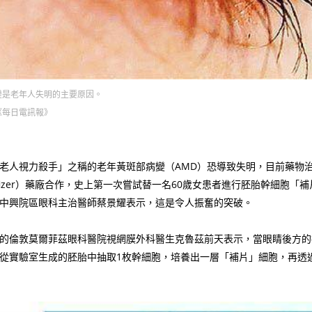
變是老年人失明的主要原因。
《每日電訊報》
老人視力殺手」之稱的老年黃斑部病變（AMD）恐導致失明，目前藥物
fizer）藥廠合作，史上第一次嘗試替一名60歲女患者進行胚胎幹細胞
中興院區眼科主治醫師蔡景耀表示，這是令人振奮的突破。
的倫敦莫爾菲茲眼科醫院視網膜外科醫生克魯茲前天表示，當眼睛後方
從實驗室生成的胚胎中抽取1枚幹細胞，培養出一層「補片」細胞，再透