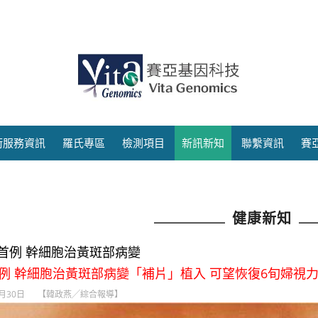
術服務資訊
羅氏專區
檢測項目
新訊新知
聯繫資訊
賽
健康新知
首例 幹細胞治黃斑部病變
例 幹細胞治黃斑部病變「補片」植入 可望恢復6旬婦視
09月30日
【韓政燕╱綜合報導】