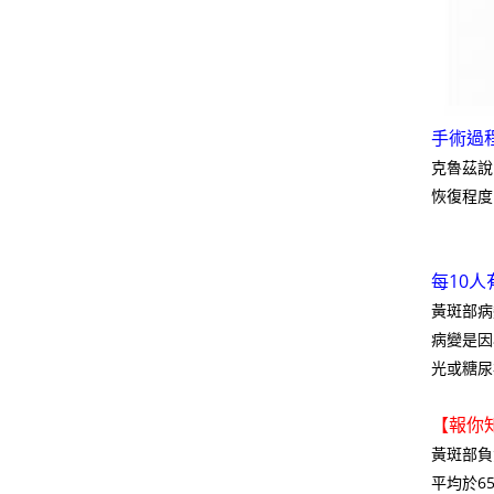
手術過
克魯茲說
恢復程度
每10人
黃斑部病
病變是因
光或糖尿
【報你
黃斑部負
平均於6