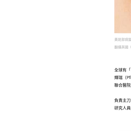
黃斑部病
翻攝英國
全球有「
輝瑞（P
聯合醫院
負責主刀
研究人員