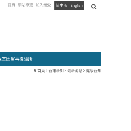
首頁
網站導覽
加入最愛
简中版
English
亞基因醫事檢驗所
首頁
新訊新知
最新消息
健康新知