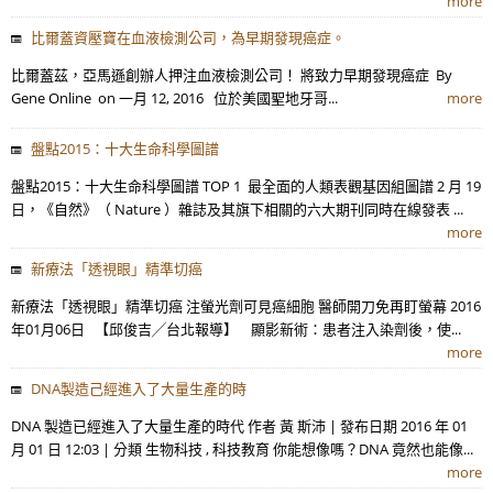
more
比爾蓋資壓寶在血液檢測公司，為早期發現癌症。
比爾蓋茲，亞馬遜創辦人押注血液檢測公司！ 將致力早期發現癌症 By
Gene Online on 一月 12, 2016 位於美國聖地牙哥...
more
盤點2015：十大生命科學圖譜
盤點2015：十大生命科學圖譜 TOP 1 最全面的人類表觀基因組圖譜 2 月 19
日，《自然》（ Nature ）雜誌及其旗下相關的六大期刊同時在線發表 ...
more
新療法「透視眼」精準切癌
新療法「透視眼」精準切癌 注螢光劑可見癌細胞 醫師開刀免再盯螢幕 2016
年01月06日 【邱俊吉╱台北報導】 顯影新術：患者注入染劑後，使...
more
DNA製造己經進入了大量生產的時
DNA 製造已經進入了大量生產的時代 作者 黃 斯沛 | 發布日期 2016 年 01
月 01 日 12:03 | 分類 生物科技 , 科技教育 你能想像嗎？DNA 竟然也能像...
more