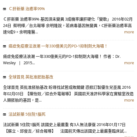
Ｃ肝新藥 治癒率99%
Ｃ肝新藥 治癒率99% 基因須未變異 3成機率讓肝硬化「變軟」 2016年02月
24日 蔡明樺╱台北報導 余明隆說，若病毒基因無變異，C肝新藥治癒率高
達9成9。余明隆醫...
more
癌症免疫療法浪潮 一年330億美元的PD-1抑制劑大海嘯！
癌症免疫療法浪潮 一年330億美元的PD-1抑制劑大海嘯！ 作者：Dr.
Wesley | 2015...
more
全球首見 英批准胚胎基改
全球首見 英批准胚胎基改 盼尋找試管成敗關鍵 恐掀訂製優生兒歪風 2016
年02月03日 【陳怡妏╱綜合外電報導】 英國前天准許科學家在實驗室改造
人類胚胎的基因，是...
more
法試新藥 5住院1腦死
法試新藥 5住院1腦死 該國史上最嚴重 有3人無法康復 2016年01月17日
【蘇立、邱俊吉╱綜合報導】 法國前天傳出該國史上最嚴重臨床試...