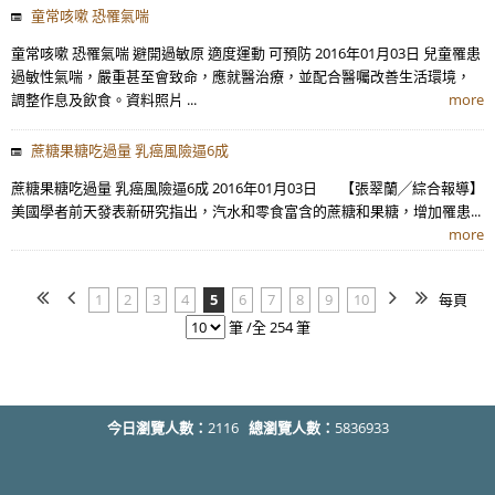
童常咳嗽 恐罹氣喘
童常咳嗽 恐罹氣喘 避開過敏原 適度運動 可預防 2016年01月03日 兒童罹患
過敏性氣喘，嚴重甚至會致命，應就醫治療，並配合醫囑改善生活環境，
調整作息及飲食。資料照片 ...
more
蔗糖果糖吃過量 乳癌風險逼6成
蔗糖果糖吃過量 乳癌風險逼6成 2016年01月03日 【張翠蘭╱綜合報導】
美國學者前天發表新研究指出，汽水和零食富含的蔗糖和果糖，增加罹患...
more
1
2
3
4
5
6
7
8
9
10
每頁
筆 /全 254 筆
今日瀏覽人數：
2116
總瀏覽人數：
5836933