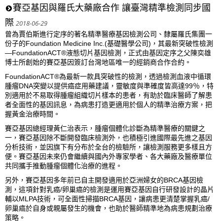
賽亞基因與羅氏大藥廠合作 讓臺灣精準檢測同步國
際
2018-06-29
曾為賈伯斯進行定序的著名精準醫療基因檢測公司、隸屬羅氏集團一
份子的Foundation Medicine Inc.(基礎醫學公司)，其最新突破性檢測
—FoundationACT®液態切片基因檢測，正式由基因定序之父陳奕雄
博士所創始的賽亞基因簽訂台灣地區唯一的經銷商合作合約。
FoundationACT®為最新一款具突破性的檢測，透過檢測血液中循環
腫瘤DNA突變以提供癌症用藥建議，靈敏度與準確度皆高達99％，特
別適用於不易取得腫瘤組織切片樣本的患者，有助於臨床醫師了解患
者全面性的基因訊息，為病患打造更適用於個人的精準治療方案，把
握黃金治療時間。
賽亞基因總經理黃仁治表示，腫瘤個體化診斷為精準醫療的關鍵之
一，賽亞基因除不斷開發臨床檢測外，也積極引進國際最先進之基因
分析技術，並因旗下有分布於全台的檢驗所，讓檢測服務更多樣且方
便。賽亞基因未來仍會繼續與國內外專家學者、各大藥廠及醫療單位
共同攜手推動腫瘤個體化治療的進程。
另外，賽亞基因多年前已自主開發適用於亞洲婦女的BRCA基因檢
測，這項針對乳癌/卵巢癌的檢測是運用賽亞基因自行研發設計的晶片
輔以MLPA技術，可全面性掃描BRCA基因，讓病患更清楚掌握乳癌/
卵巢癌於自身或親屬發生的機會，也助於醫師精準地為病患規劃治療
策略。