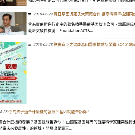
和比利時新創公司Volition簽訂合作，引進寵物癌症早篩檢測NU.Q
2018-06-29
賽亞基因與羅氏大藥廠合作 讓臺灣精準檢測同
曾為賈伯斯進行定序的著名精準醫療基因檢測公司、隸屬羅氏集團一份子的F
最新突破性檢測—FoundationACT&...
2018-05-28
歡慶賽亞之健康基因醫事檢驗所榮獲ISO15189
8-28
你的孩子適合什麼樣的發展？基因就能告訴你！
適合什麼樣的發展？基因就能告訴你！ 由國際基因解碼的首席科學家陳奕雄博
兒童未來發展性」的領域，開發出兒童天...