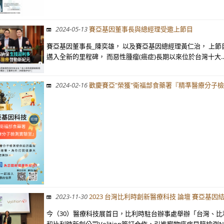
2024-05-13
賽亞基因董事長與總經理受邀上節目
賽亞基因董事長_陳奕雄， 以及賽亞基因總經理黃仁治， 上節目
邁入全新的里程碑， 而惡性腫瘤(癌症)長期以來位於台灣十大..
2024-02-16
歡慶賽亞"榮獲"衛福部食藥署『精準醫療分子
2023-11-30
2023 台灣比利時創新醫療科技 論壇 賽亞基因結盟
今（30）醫療科技展首日，比利時駐台辦事處舉辦「台灣、