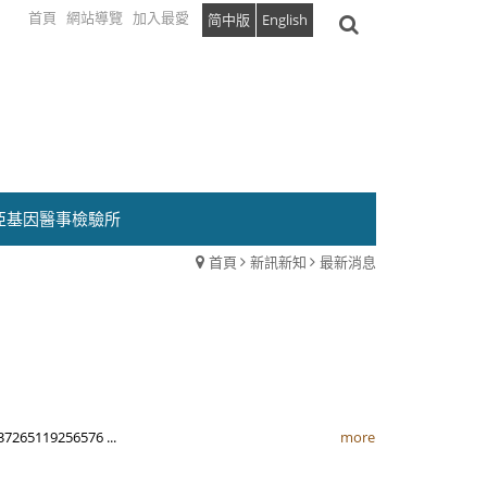
首頁
網站導覽
加入最愛
简中版
English
亞基因醫事檢驗所
首頁
新訊新知
最新消息
37265119256576 ...
more