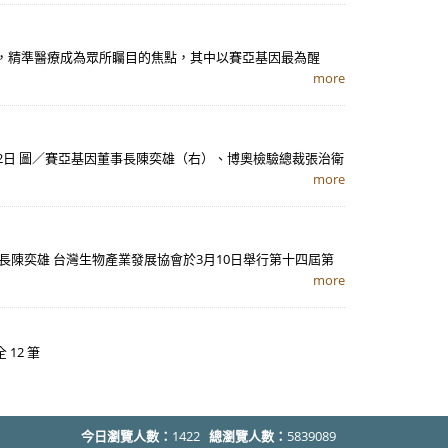
年台北生技展，精準醫療成為眾所矚目的焦點，其中以賽亞基因最為醒
more
月22日 圖／賽亞基因董事長陳奕雄（右）、博奧檢驗總裁張治衛
more
科技董事長陳奕雄 台灣生物產業發展協會於3月10日舉行第十四屆第
more
全 12 筆
今日瀏覽人數：
1422
總瀏覽人數：
5839089