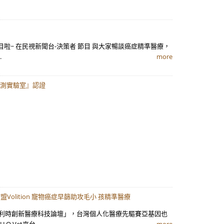
啦~ 在民視新聞台-決策者 節目 與大家暢談癌症精準醫療，
.
more
檢測實驗室』認證
Volition 寵物癌症早篩助攻毛小 孩精準醫療
比利時創新醫療科技論壇」，台灣個人化醫療先驅賽亞基因也