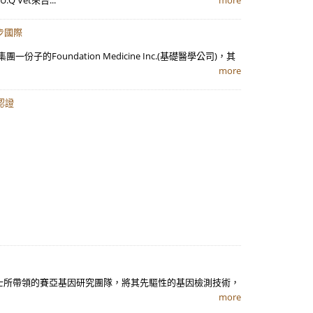
 Vet來台...
more
步國際
oundation Medicine Inc.(基礎醫學公司)，其
more
認證
士所帶領的賽亞基因研究團隊，將其先驅性的基因檢測技術，
more