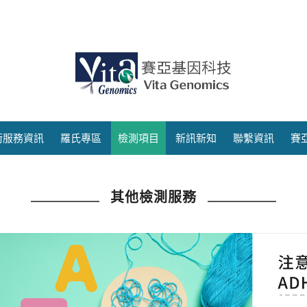
術服務資訊
羅氏專區
檢測項目
新訊新知
聯繫資訊
賽
其他檢測服務