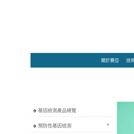
關於賽亞
技
基因檢測產品總覽
預防性基因檢測