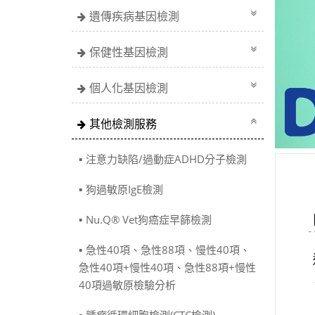
遺傳疾病基因檢測
保健性基因檢測
個人化基因檢測
其他檢測服務
注意力缺陷/過動症ADHD分子檢測
狗過敏原IgE檢測
Nu.Q® Vet狗癌症早篩檢測
急性40項、急性88項、慢性40項、
急性40項+慢性40項、急性88項+慢性
40項過敏原檢驗分析