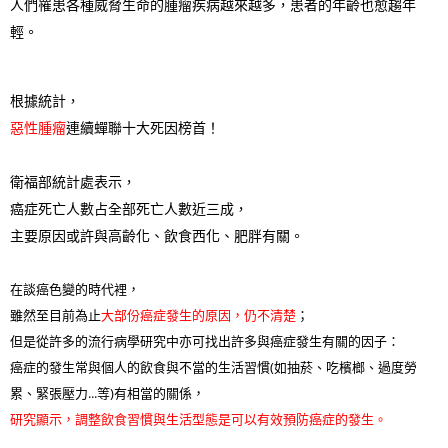
人們罹患各種威脅生命的腫瘤疾病越來越多，患者的年齡也愈趨年
輕。
根據統計，
惡性腫瘤
連續蟬聯十大死因榜首！
衛福部統計處表示，
癌症死亡人數占全部死亡人數近三成，
主要原因或許與高齡化、飲食西化、肥胖有關。
在談癌色變的時代裡，
雖然至目前為止
大部份癌症發生的原因，仍不清楚
；
但是從許多的流行病學研究中亦可找出許多與癌症發生有關的因子：
癌症的發生常與個人的飲食與不當的生活習慣(如抽菸、吃檳榔、過度勞
累、緊張壓力...等)有相當的關係，
研究顯示，調整飲食習慣與生活型態是可以有效預防癌症的發生。