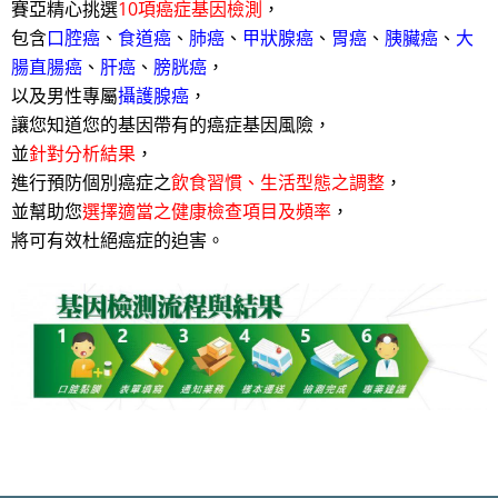
賽亞精心挑選
10項癌症基因檢測
，
包含
口腔癌
、
食道癌
、
肺癌
、
甲狀腺癌
、
胃癌
、
胰臟癌
、
大
腸直腸癌
、
肝癌
、
膀胱癌
，
以及男性專屬
攝護腺癌
，
讓您知道您的基因帶有的癌症基因風險，
並
針對分析結果
，
進行預防個別癌症之
飲食習慣、生活型態之調整
，
並幫助您
選擇適當之健康檢查項目及頻率
，
將可有效杜絕癌症的迫害。